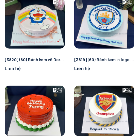
[3820] (80) Bánh kem vẽ Doremon/ Doraemon - quà tặng sinh nhật đáng yêu cho bé gái
[3819] (60) Bánh kem in logo Manchester City – Quà tặng sinh nhật hoàn hảo cho fan bóng đá
Liên hệ
Liên hệ