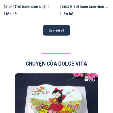
[3104] (70) Bánh Sinh Nhật Quả Dưa Hấu – Sắc Đỏ Rực Rỡ Đầy May Mắn và Vui Tươi
[3103] (130) Bánh Sinh Nhật tạo hình Logo Arsenal – Món Quà Độc Đáo Cho Fan Bóng Đá Pháo Thủ
Liên hệ
Liên hệ
Xem tất cả
CHUYỆN CỦA DOLCE VITA