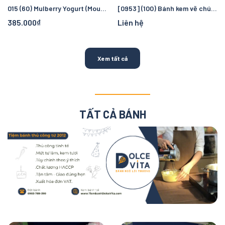
015 (60) Mulberry Yogurt (Mousse dâu tằm sữa chua) vẽ hoa sen trắng
[0953] (100) Bánh kem vẽ chú tiểu và hoa sen - quà tặng cho Phật tử Phật Giáo
385.000₫
Liên hệ
Xem tất cả
TẤT CẢ BÁNH