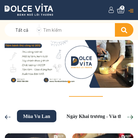
0
Tất cả
Mùa Vu Lan
Ngày Khai trương - Vía thần tài