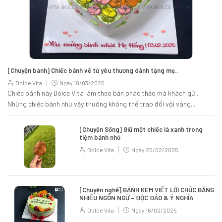
[Chuyện bánh] Chiếc bánh vẽ từ yêu thương dành tặng mẹ..
|
Dolce Vita
Ngày
18/03/2025
Chiếc bánh này Dolce Vita làm theo bản phác thảo mà khách gửi.
Những chiếc bánh như vậy thường không thể trao đổi vội vàng...
[Chuyện Sống] Giữ một chiếc lá xanh trong
tiệm bánh nhỏ
|
Dolce Vita
Ngày
25/02/2025
[Chuyện nghề] BÁNH KEM VIẾT LỜI CHÚC BẰNG
NHIỀU NGÔN NGỮ – ĐỘC ĐÁO & Ý NGHĨA
|
Dolce Vita
Ngày
16/02/2025