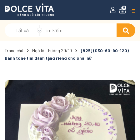
0
Tất cả
Trang chủ
Ngỏ lời thương 20/10
[825] (S30-60-90-120)
Bánh tone tím dành tặng riêng cho phái nữ