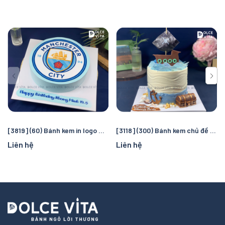
[3819] (60) Bánh kem in logo Manchester City – Quà tặng sinh nhật hoàn hảo cho fan bóng đá
[3118] (300) Bánh kem chủ đề cướp biển và đại dương – Chuyến truy tìm kho báu kỳ thú cho bé
Liên hệ
Liên hệ