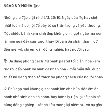
NGÀO & Ý NGHĨA
🎂✨
Những dịp đặc biệt như 8/3, 20/10, Ngày của Mẹ hay sinh
nhật luôn là cơ hội để bày tỏ sự trân trọng và yêu thương.
Một chiếc bánh kem xinh đẹp không chỉ ngọt ngào mà còn
là món quà đầy cảm xúc, thay lời cảm ơn chân thành gửi
đến mẹ, vợ, chị em gái, đồng nghiệp hay người yêu.
💐 Đa dạng phong cách: từ bánh pastel tối giản, hoa kem
rực rỡ, đến bánh vẽ hình cá nhân hóa – mỗi mẫu đều được
thiết kế riêng theo sở thích và phong cách của người nhận.
🎉 Phù hợp mọi không gian: bánh lớn cho bữa tiệc ấm áp,
bánh nhỏ xinh cho cá nhân, hay bánh ly tiện lợi để chia sẻ
cùng đồng nghiệp – tất cả đều mang lại niềm vui và sự gắn