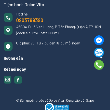
Tiệm bánh Dolce Vita
Hotline
0903789390
460/4/10 Lê Văn Lương, P. Tân Phong, Quận 7, TP HCM
(cách siêu thị Lotte 800m)
Giờ phục vụ: Từ 7:30 đến 18:30 mỗi ngày.
Hướng dẫn
Kết nối ngay
© Bản quyền thuộc về Dolce Vita
|
Cung cấp bởi
Sapo