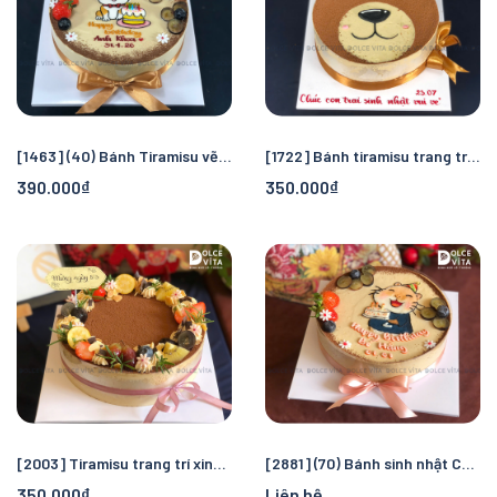
[1463] (40) Bánh Tiramisu vẽ chú chó
[1722] Bánh tiramisu trang trí Gấu nâu
390.000₫
350.000₫
[2003] Tiramisu trang trí xinh xắn cho nhiều dịp
[2881] (70) Bánh sinh nhật Capybara – Bánh vẽ hình theo yêu cầu
350.000₫
Liên hệ