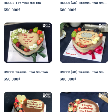
HS004 Tiramisu trái tim
HS005 (30) Tiramisu trái tim vẽ gấu dâu Lotso ôm trái tim Love
350.000₫
380.000₫
HS006 Tiramisu trái tim trang trí hoa kem
HS008 (30) Tiramisu trái tim vẽ hình mèo Pusheen
350.000₫
380.000₫