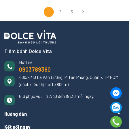
1
2
3
Tiệm bánh Dolce Vita
Hotline
0903789390
460/4/10 Lê Văn Lương, P. Tân Phong, Quận 7, TP HCM
(cách siêu thị Lotte 800m)
Giờ phục vụ: Từ 7:30 đến 18:30 mỗi ngày.
Hướng dẫn
Kết nối ngay