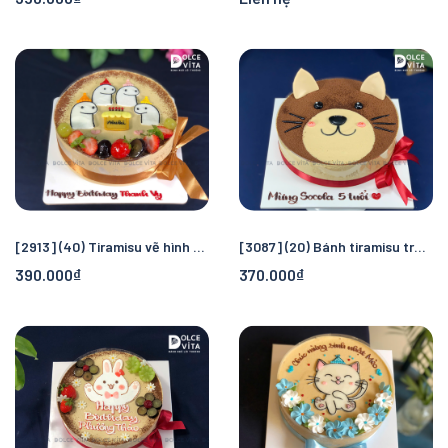
[2913] (40) Tiramisu vẽ hình người que hài hước
[3087] (20) Bánh tiramisu trang trí chú Mèo
390.000₫
370.000₫