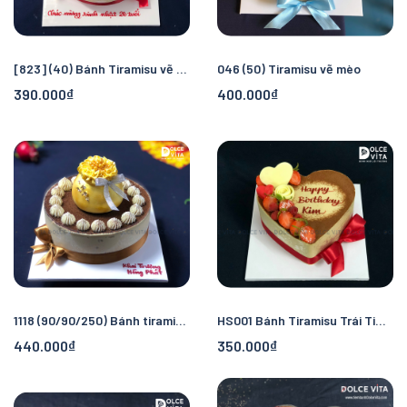
[823] (40) Bánh Tiramisu vẽ thỏ
046 (50) Tiramisu vẽ mèo
390.000₫
400.000₫
1118 (90/90/250) Bánh tiramisu trang trí túi tiền/ hũ vàng
HS001 Bánh Tiramisu Trái Tim Ngọt Ngào
440.000₫
350.000₫