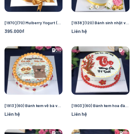
[1970] (70) Mulberry Yogurt (Mousse dâu tằm sữa chua) vẽ hoa sen thanh mát
[1938] (120) Bánh sinh nhật vẽ tặng Ông Bà - Ghi dấu ấn hạnh phúc
395.000₫
Liên hệ
[1913] (60) Bánh kem vẽ bà và cháu cho sinh nhật gia đình
[1903] (60) Bánh kem hoa đào - chữ Thọ – Biểu tượng trường thọ và phúc lộc
Liên hệ
Liên hệ