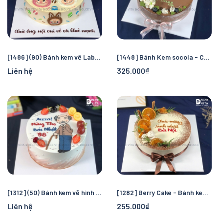
[1486] (90) Bánh kem vẽ Labubu - món quà dễ thương cho bé yêu
[1448] Bánh Kem socola - Chocolate mousse trang trí hoa và việt quất (20-30-50-60)
Liên hệ
325.000₫
[1312] (50) Bánh kem vẽ hình ông chống gậy
[1282] Berry Cake - Bánh kem mứt dâu tằm tặng sinh nhật ông bà
Liên hệ
255.000₫