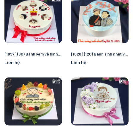
[1897] (90) Bánh kem vẽ hình bà và các cháu – Món quà sinh nhật tặng ông bà
[1828] (120) Bánh sinh nhật vẽ tặng Ông Bà - Ghi dấu ấn hạnh phúc
Liên hệ
Liên hệ