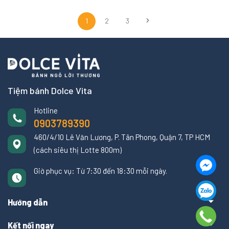
1
2
3
Tiệm bánh Dolce Vita
Hotline
0903789390
460/4/10 Lê Văn Lương, P. Tân Phong, Quận 7, TP HCM
(cách siêu thị Lotte 800m)
Giờ phục vụ: Từ 7:30 đến 18:30 mỗi ngày.
Hướng dẫn
Kết nối ngay