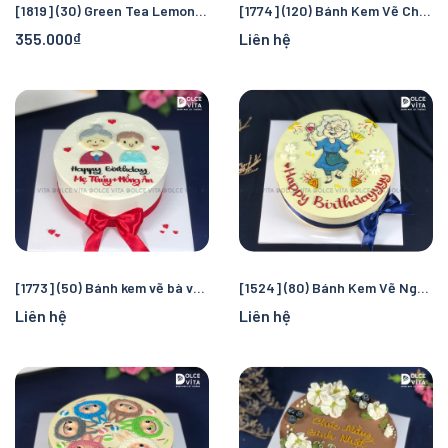
[1819] (30) Green Tea Lemon (Bánh mousse trà xanh chanh) vẽ hình tặng sinh nhật Ông
[1774] (120) Bánh Kem Vẽ Chân Dung Tặng Sinh Nhật Bà – Trang Nhã, Đầy Ý Nghĩa
355.000₫
Liên hệ
[1773] (50) Bánh kem vẽ bà và cháu cho sinh nhật gia đình
[1524] (80) Bánh Kem Vẽ Người Bà Vui Vẻ – Món Quà Sinh Nhật Đầy Sức Sống
Liên hệ
Liên hệ