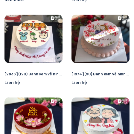
[2836] (120) Bánh kem vẽ hình gia đình – Biến tấu thành các con vật theo tuổi từng người
[1974] (90) Bánh kem vẽ hình Mẹ và Con - Ngọt ngào tình mẫu tử
Liên hệ
Liên hệ