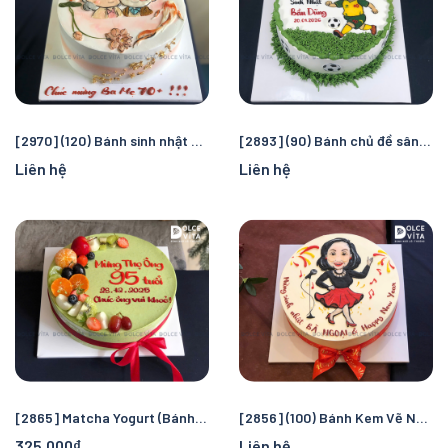
[2970] (120) Bánh sinh nhật vẽ tặng Ông Bà - Ghi dấu ấn hạnh phúc
[2893] (90) Bánh chủ đề sân cỏ - vẽ chibi cầu thủ
Liên hệ
Liên hệ
[2865] Matcha Yogurt (Bánh Mousse phô mai matcha sữa chua) tặng mừng thọ, sinh nhật người lớn tuổi
[2856] (100) Bánh Kem Vẽ Người Bà Vui Vẻ – Món Quà Sinh Nhật Đầy Sức Sống
325.000₫
Liên hệ