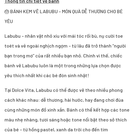
Thông tin chi tiết về bánh
🎂 BÁNH KEM VẼ LABUBU – MÓN QUÀ DỄ THƯƠNG CHO BÉ
YÊU
Labubu – nhân vật nhỏ xíu với mái tóc rối bù, nụ cười toe
toét và vẻ ngoài nghịch ngợm – từ lâu đã trở thành “người
bạn trong mơ” của rất nhiều bạn nhỏ. Chính vì thế, chiếc
bánh vẽ Labubu luôn là một trong những lựa chọn được
yêu thích nhất khi các bé đón sinh nhật!
Tại Dolce Vita, Labubu có thể được vẽ theo nhiều phong
cách khác nhau: dễ thương, hài hước, hay đang chơi đùa
cùng những món đồ xinh xắn. Bánh có thể kết hợp các tone
màu nhẹ nhàng, tươi sáng hoặc tone nổi bật theo sở thích
của bé – từ hồng pastel, xanh da trời cho đến tím