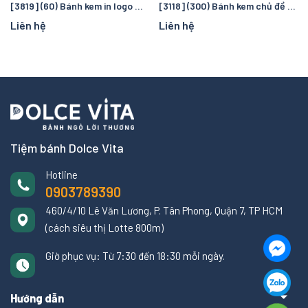
[3819] (60) Bánh kem in logo Manchester City – Quà tặng sinh nhật hoàn hảo cho fan bóng đá
[3118] (300) Bánh kem chủ đề cướp biển và đại dương – Chuyến truy tìm kho báu kỳ thú cho bé
Liên hệ
Liên hệ
Tiệm bánh Dolce Vita
Hotline
0903789390
460/4/10 Lê Văn Lương, P. Tân Phong, Quận 7, TP HCM
(cách siêu thị Lotte 800m)
Giờ phục vụ: Từ 7:30 đến 18:30 mỗi ngày.
Hướng dẫn