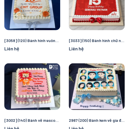
[3058] (120) Bánh hình vuông trang trí hoa kem - Bánh sự kiện doanh nghiệp
[3033] (150) Bánh hình chữ nhật in hình, có logo kỷ niệm ngày sinh nhật/ thành lập doanh nghiệp
Liên hệ
Liên hệ
[3002] (140) Bánh vẽ mascot cho Dịp khai trương - ngày thành lập
2967 (200) Bánh kem vẽ gia đình phong cách gia phả
Liên hệ
Liên hệ