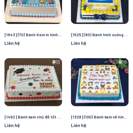
[1943] (70) Bánh Kem in hình theo yêu cầu cho mọi dip
[1525] (80) Bánh hình vuông in logo - Bánh sự kiện doanh nghiệp
Liên hệ
Liên hệ
[1462] Bánh kem chủ đề tốt nghiệp - mũ cử nhân
[1328] (100) Bánh kem vẽ hình tập thể dành cho nhiều dịp của trường lớp
Liên hệ
Liên hệ