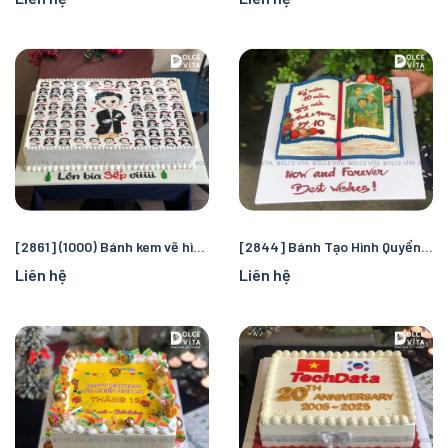
[2861] (1000) Bánh kem vẽ hình tập thể dành cho nhiều dịp
[2844] Bánh Tạo Hình Quyển Sách – Tri Ân, Chúc Mừng & Kỷ Niệm
Liên hệ
Liên hệ