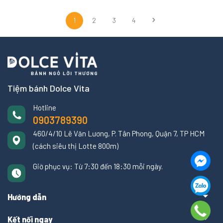
1
2
3
4
Tiệm bánh Dolce Vita
Hotline
0903789390
460/4/10 Lê Văn Lương, P. Tân Phong, Quận 7, TP HCM
(cách siêu thị Lotte 800m)
Giờ phục vụ: Từ 7:30 đến 18:30 mỗi ngày.
Hướng dẫn
Kết nối ngay