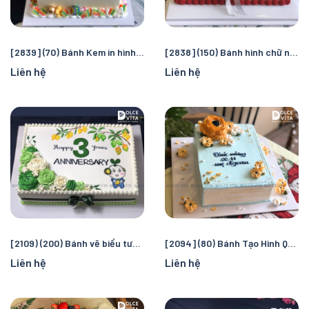
[2839] (70) Bánh Kem in hình theo yêu cầu cho mọi dip
[2838] (150) Bánh hình chữ nhật in hình, có logo kỷ niệm ngày sinh nhật/ thành lập doanh nghiệp
Liên hệ
Liên hệ
[2109) (200) Bánh vẽ biểu tượng, hình ảnh cho kỷ niệm thành lập Doanh nghiệp, Đoàn thể
[2094] (80) Bánh Tạo Hình Quyển Sách – Tri Ân, Chúc Mừng & Kỷ Niệm
Liên hệ
Liên hệ