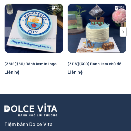
[3819] (60) Bánh kem in logo Manchester City – Quà tặng sinh nhật hoàn hảo cho fan bóng đá
[3118] (300) Bánh kem chủ đề cướp biển và đại dương – Chuyến truy tìm kho báu kỳ thú cho bé
Liên hệ
Liên hệ
Tiệm bánh Dolce Vita