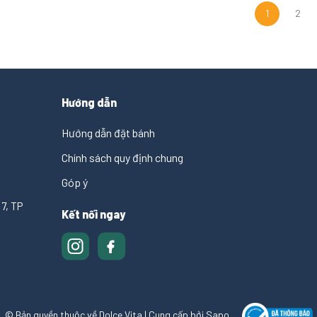
1
2
Hướng dẫn
Hướng dẫn đặt bánh
Chính sách quy định chung
Góp ý
7, TP
Kết nối ngay
© Bản quyền thuộc về Dolce Vita
|
Cung cấp bởi
Sapo