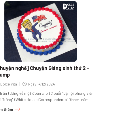
huyện nghề] Chuyện Giáng sinh thứ 2 -
rump
|
Dolce Vita
Ngày
14/12/2024
h ấn tượng về một đoạn clip từ buổi "Dạ hội phóng viên
à Trắng" (White House Correspondents' Dinner) năm
1, khi Tổng thống Obama...
m thêm