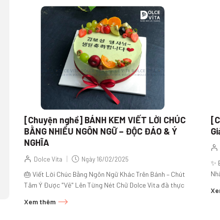
[Chuyện nghề] BÁNH KEM VIẾT LỜI CHÚC
[C
BẰNG NHIỀU NGÔN NGỮ – ĐỘC ĐÁO & Ý
Gi
NGHĨA
|
Dolce Vita
Ngày
16/02/2025
✨ 
Nhấ
🎂 Viết Lời Chúc Bằng Ngôn Ngữ Khác Trên Bánh – Chút
lun
Tâm Ý Được "Vẽ" Lên Từng Nét Chữ Dolce Vita đã thực
Xe
hiện không...
Xem thêm