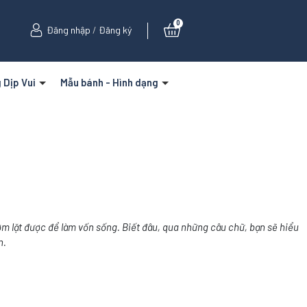
0
Đăng nhập
/
Đăng ký
 Dịp Vui
Mẫu bánh - Hình dạng
ợm lặt được để làm vốn sống. Biết đâu, qua những câu chữ, bạn sẽ hiểu
n.