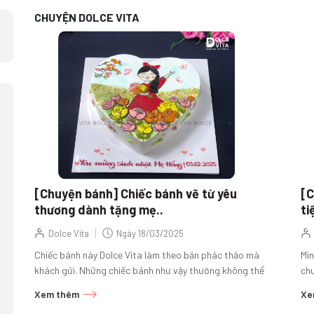
CHUYỆN DOLCE VITA
[Chuyện bánh] Chiếc bánh vẽ từ yêu
[C
thương dành tặng mẹ..
ti
|
Dolce Vita
Ngày
18/03/2025
Chiếc bánh này Dolce Vita làm theo bản phác thảo mà
Mìn
khách gửi. Những chiếc bánh như vậy thường không thể
chu
trao đổi vội vàng...
tha
Xem thêm
Xe