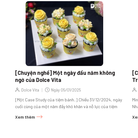
[Chuyện nghề] Một ngày đầu năm không
[C
ngờ của Dolce Vita
T
|
Dolce Vita
Ngày
05/01/2025
[Một Case Study của tiệm bánh..] Chiều 31/12/2024, ngày
Mìn
cuối cùng của một năm đầy khó khăn và nỗ lực của tiệm
Nh
bánh Dolce Vita. Mai...
201
Xem thêm
Xe