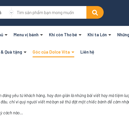
ả
hủ
Menu vị bánh
Khi còn Thơ bé
Khi ta Lớn
Những
n & Quà tặng
Góc của Dolce Vita
Liên hệ
 đáng yêu từ khách hàng, hay đơn giản là những bài viết hay mà tiệm lư
đâu, chỉ vì quý người viết mà bạn sẽ thử đặt một chiếc bánh để cảm nhậ
ỳ cách nào...