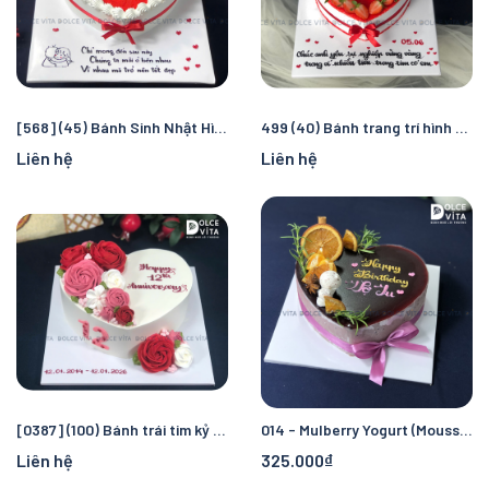
[568] (45) Bánh Sinh Nhật Hình Trái Tim Tặng Vợ/Chồng
499 (40) Bánh trang trí hình trái tim đỏ
Liên hệ
Liên hệ
[0387] (100) Bánh trái tim kỷ niệm tình yêu
014 - Mulberry Yogurt (Mousse dâu tằm sữa chua) trái tim
Liên hệ
325.000₫