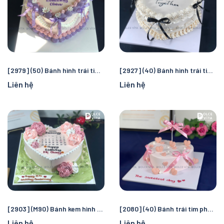
[2979] (50) Bánh hình trái tim phong cách vintage - retro tone tím
[2927] (40) Bánh hình trái tim trang trí nơ nữ tính, dịu dàng
Liên hệ
Liên hệ
[2903] (M90) Bánh kem hình trái tim và hoa tặng người yêu thương
[2080] (40) Bánh trái tim phong cách Hàn Quốc - Trang trí Ruy băng nơ
Liên hệ
Liên hệ