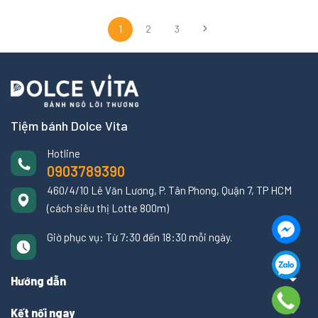
1
2
3
Tiệm bánh Dolce Vita
Hotline
0903789390
460/4/10 Lê Văn Lương, P. Tân Phong, Quận 7, TP HCM
(cách siêu thị Lotte 800m)
Giờ phục vụ: Từ 7:30 đến 18:30 mỗi ngày.
Hướng dẫn
Kết nối ngay