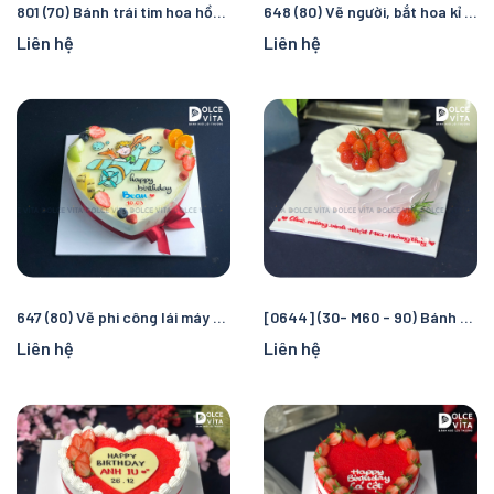
801 (70) Bánh trái tim hoa hồng xoắn đỏ
648 (80) Vẽ người, bắt hoa kỉ niệm ngày cưới
Liên hệ
Liên hệ
647 (80) Vẽ phi công lái máy bay trực thăng - Hoàng tử Bé
[0644] (30- M60 - 90) Bánh trái tim trang trí dâu tây.
Liên hệ
Liên hệ