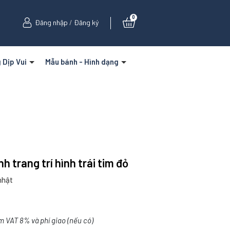
0
Đăng nhập
/
Đăng ký
 Dịp Vui
Mẫu bánh - Hình dạng
h trang trí hình trái tim đỏ
nhật
m VAT 8% và phí giao (nếu có)