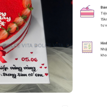
Bán
Tiệ
15k
tư 
Hìn
Nhậ
kho