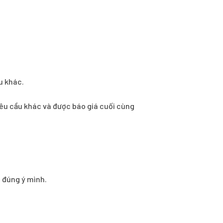
u khác.
ì yêu cầu khác và được báo giá cuối cùng
o đúng ý mình.