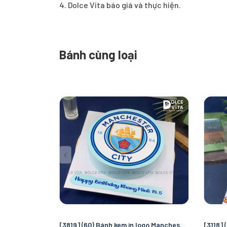
4. Dolce Vita báo giá và thực hiện.
Bánh cùng loại
[3819] (60) Bánh kem in logo Manchester City – Quà tặng sinh nhật hoàn hảo cho fan bóng đá