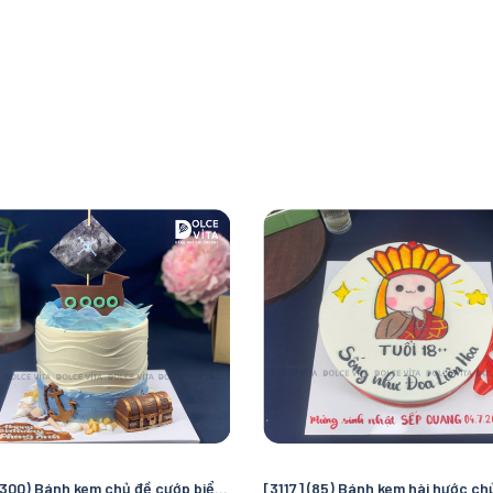
[3118] (300) Bánh kem chủ đề cướp biển và đại dương – Chuyến truy tìm kho báu kỳ thú cho bé