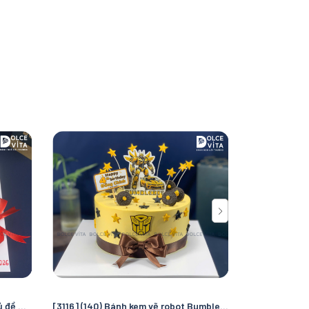
[3117] (85) Bánh kem hài hước chủ đề Thỏ Bảy Màu hóa Đường Tăng – Thiết kế "troll" bạn bè, đồng nghiệp
[3116] (140) Bánh kem vẽ robot Bumblebee – Món quà cho fan Transformers