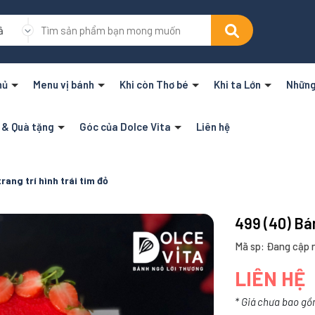
ả
hủ
Menu vị bánh
Khi còn Thơ bé
Khi ta Lớn
Những
n & Quà tặng
Góc của Dolce Vita
Liên hệ
rang trí hình trái tim đỏ
499 (40) Bán
Mã sp: Đang cập 
LIÊN HỆ
* Giá chưa bao gồ