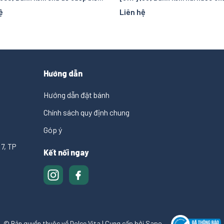
ệ
Liên hệ
Hướng dẫn
Hướng dẫn đặt bánh
Chính sách quy định chung
Góp ý
7, TP
Kết nối ngay
© Bản quyền thuộc về Dolce Vita
|
Cung cấp bởi
Sapo