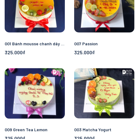
001 Bánh mousse chanh dây – Chua ngọt mát lạnh
007 Passion
325.000₫
325.000₫
009 Green Tea Lemon
003 Matcha Yogurt
325.000₫
325.000₫