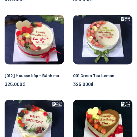
[012] Mousse bắp - Bánh mousse phô mai bắp ngọt thơm béo
001 Green Tea Lemon
325.000₫
325.000₫