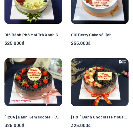
016 Bánh Phô Mai Trà Xanh Chanh Tươi – Vị Chua Ngọt Thanh Mát
010 Berry Cake vẽ lịch
325.000₫
255.000₫
[1204] Bánh Kem socola - Chocolate mousse
[1191] Bánh Chocolate Mousse cho tín đồ socola – Vị đắng nhẹ, mịn mát
325.000₫
325.000₫