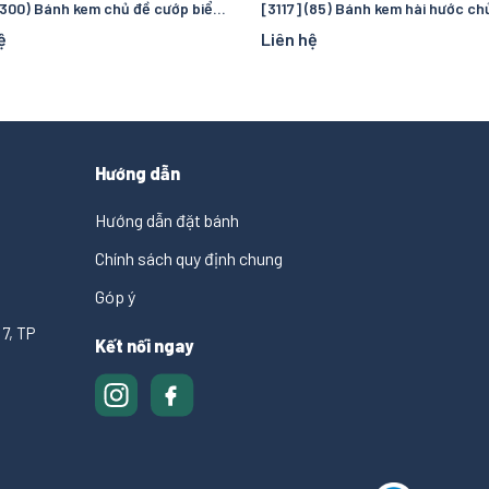
[3118] (300) Bánh kem chủ đề cướp biển và đại dương – Chuyến truy tìm kho báu kỳ thú cho bé
ệ
Liên hệ
Hướng dẫn
Hướng dẫn đặt bánh
Chính sách quy định chung
Góp ý
7, TP
Kết nối ngay