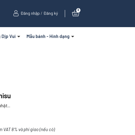
0
Đăng nhập
/
Đăng ký
 Dịp Vui
Mẫu bánh - Hình dạng
misu
hật...
m VAT 8% và phí giao (nếu có)