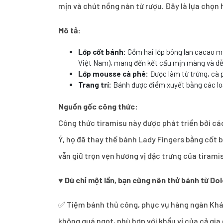
mịn và chút nồng nàn từ rượu. Đây là lựa chọn 
Mô tả:
Lớp cốt bánh:
Gồm hai lớp bông lan cacao m
Việt Nam), mang đến kết cấu mịn màng và dễ
Lớp mousse cà phê:
Được làm từ trứng, cà 
Trang trí:
Bánh được điểm xuyết bằng các loạ
Nguồn gốc công thức:
Công thức tiramisu này được phát triển bởi cá
Ý, họ đã thay thế bánh Lady Fingers bằng cốt 
vẫn giữ trọn vẹn hương vị đặc trưng của tiramis
♥
Dù chỉ một lần, bạn cũng nên thử bánh từ Dol
✅ Tiệm bánh thủ công, phục vụ hàng ngàn Khách
không quá ngọt, phù hợp với khẩu vị của cả gi