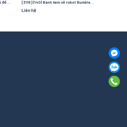
[3117] (85) Bánh kem hài hước chủ đề Thỏ Bảy Màu hóa Đường Tăng – Thiết kế "troll" bạn bè, đồng nghiệp
[3116] (140) Bánh kem vẽ robot Bumblebee – Món quà cho fan Transformers
Liên hệ
Liên hệ