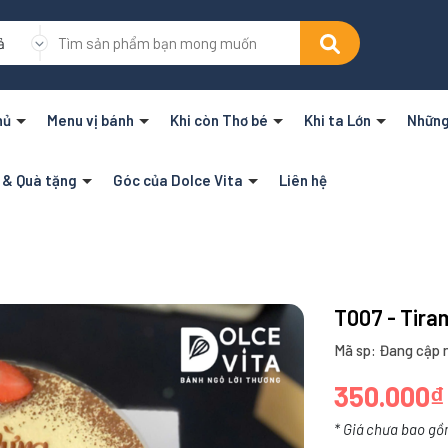
ả
hủ
Menu vị bánh
Khi còn Thơ bé
Khi ta Lớn
Những
n & Quà tặng
Góc của Dolce Vita
Liên hệ
T007 - Tira
Mã sp: Đang cập n
350.000₫
* Giá chưa bao gồ