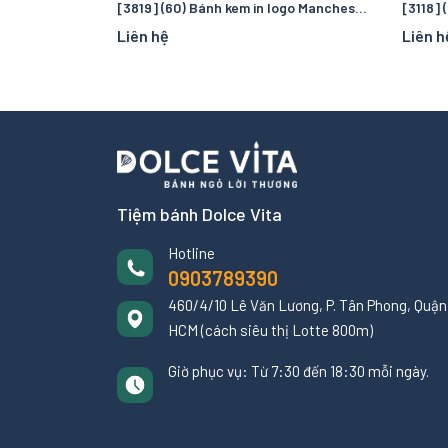
[3819] (60) Bánh kem in logo Manchester City – Quà tặng sinh nhật hoàn hảo cho fan bóng đá
Liên hệ
Liên h
Tiệm bánh Dolce Vita
Hotline
0903789390
460/4/10 Lê Văn Lương, P. Tân Phong, Quận 
HCM (cách siêu thị Lotte 800m)
Giờ phục vụ: Từ 7:30 đến 18:30 mỗi ngày.