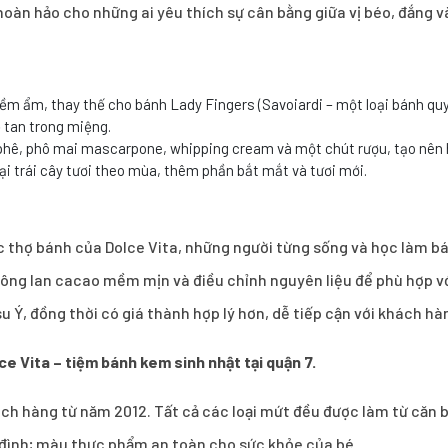
hoàn hảo cho những ai yêu thích sự cân bằng giữa vị béo, đắng 
ềm ẩm, thay thế cho bánh Lady Fingers (Savoiardi – một loại bánh qu
 tan trong miệng.
phê, phô mai mascarpone, whipping cream và một chút rượu, tạo nên 
i trái cây tươi theo mùa, thêm phần bắt mắt và tươi mới.
c thợ bánh của Dolce Vita, những người từng sống và học làm bá
bông lan cacao mềm mịn và điều chỉnh nguyên liệu để phù hợp vớ
u Ý, đồng thời có giá thành hợp lý hơn, dễ tiếp cận với khách hà
ce Vita – tiệm bánh kem sinh nhật tại quận 7.
 hàng từ năm 2012. Tất cả các loại mứt đều được làm từ căn b
a đình; màu thực phẩm an toàn cho sức khỏe của bé.