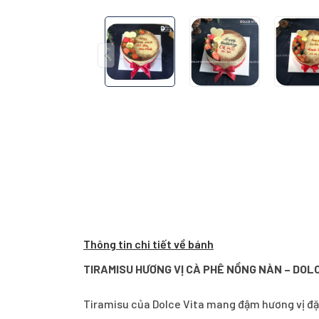
Thông tin chi tiết về bánh
TIRAMISU HƯƠNG VỊ CÀ PHÊ NỒNG NÀN – DOL
Tiramisu của Dolce Vita mang đậm hương vị đặ