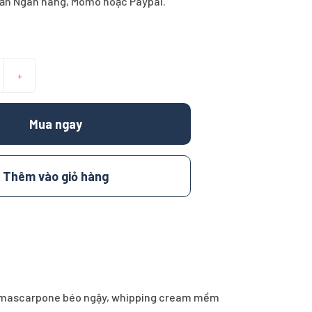
ản Ngân hàng, Momo hoặc Paypal.
+
Mua ngay
Thêm vào giỏ hàng
mai mascarpone béo ngậy, whipping cream mềm