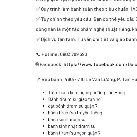
✅ Quy trình làm bánh tuân theo tiêu chuẩn HA
✅ Tùy chỉnh theo yêu cầu: Bạn có thể yêu cầu D
công nên là một tác phẩm nghệ thuật riêng, kh
✅ Dịch vụ tận tâm: Tư vấn chi tiết và giao bán
📞 Hotline: 0903 789 390
🌐 Facebook:
https://www.facebook.com/Dol
📍 Bếp bánh: 460/4/10 Lê Văn Lương, P. Tân H
Tiệm bánh kem ngon phường Tân Hưng
Bánh tiraimisu giao tận nơi
đặt bánh tiramisu quận 7
bánh tiramisu truyền thống
bánh kem tiramisu
bánh sinh nhật tiramisu
bánh tiramisu ngon quận 7