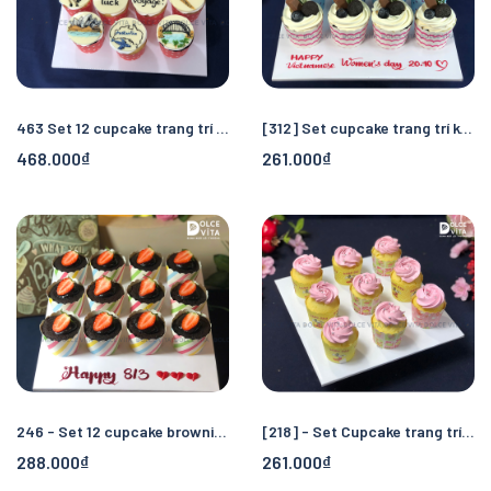
463 Set 12 cupcake trang trí chủ đề nước Úc/ Australia
[312] Set cupcake trang trí kem và dâu tây đẹp mắt
468.000₫
261.000₫
246 - Set 12 cupcake brownie trang trí dâu tây
[218] - Set Cupcake trang trí bông kem tông hồng
288.000₫
261.000₫