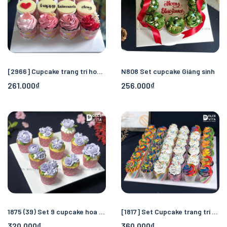
[2966] Cupcake trang trí hoa kem theo tone màu.
N808 Set cupcake Giáng sinh
261.000₫
256.000₫
1875 (39) Set 9 cupcake hoa tone tím
[1817] Set Cupcake trang trí trái tim cầu vồng - dành cho Pride month, cộng đồng LGBT
320.000₫
360.000₫