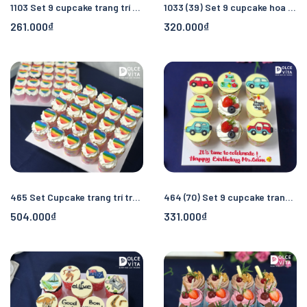
1103 Set 9 cupcake trang trí kem tone hồng - trắng
1033 (39) Set 9 cupcake hoa tone vàng
261.000₫
320.000₫
465 Set Cupcake trang trí trái tim cầu vồng - dành cho Pride month, cộng đồng LGBT
464 (70) Set 9 cupcake trang trí chủ đề sinh nhật và xe
504.000₫
331.000₫