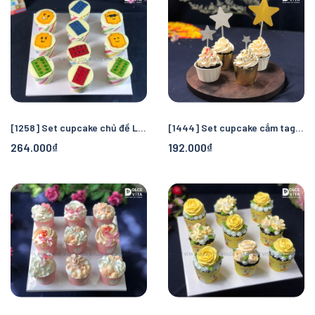
[1258] Set cupcake chủ đề Lego cho bé trai
[1444] Set cupcake cắm tag ngôi sao
264.000₫
192.000₫