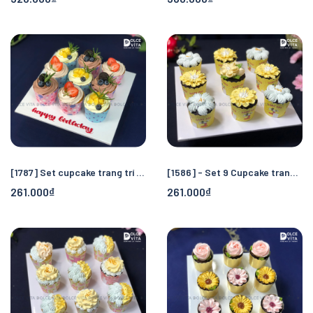
[1787] Set cupcake trang trí trái cây đẹp mắt cho mọi bữa tiệc trà, hội nghị...
[1586] - Set 9 Cupcake trang trí bông kem tông vàng - xanh mint
261.000₫
261.000₫