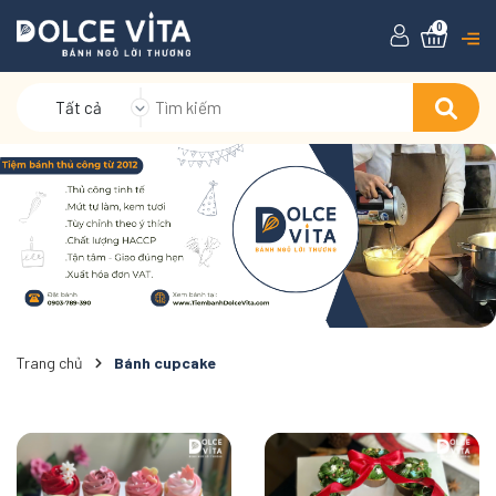
0
Tất cả
Trang chủ
Bánh cupcake