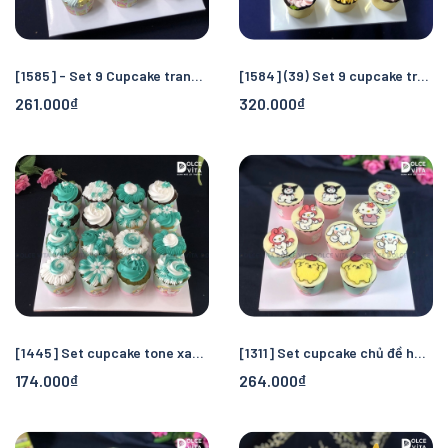
[1585] - Set 9 Cupcake trang trí bông kem tông vàng - xanh mint
[1584] (39) Set 9 cupcake trang trí hoa hồng - hoa hướng dương
261.000₫
320.000₫
[1445] Set cupcake tone xanh ngọc
[1311] Set cupcake chủ đề hoạt hình Sanrio
174.000₫
264.000₫