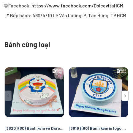
🌐 Facebook:
https://www.facebook.com/DolcevitaHCM
📍 Bếp bánh: 460/4/10 Lê Văn Lương, P. Tân Hưng, TP HCM
Bánh cùng loại
[3820] (80) Bánh kem vẽ Doremon/ Doraemon - quà tặng sinh nhật đáng yêu cho bé gái
[3819] (60) Bánh kem in logo Manchester City – Quà tặng sinh nhật hoàn hảo cho fan bóng đá