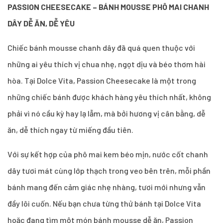
PASSION CHEESECAKE – BÁNH MOUSSE PHÔ MAI CHANH
DÂY DỄ ĂN, DỄ YÊU
Chiếc bánh mousse chanh dây đã quá quen thuộc với
những ai yêu thích vị chua nhẹ, ngọt dịu và béo thơm hài
hòa. Tại Dolce Vita, Passion Cheesecake là một trong
những chiếc bánh được khách hàng yêu thích nhất, không
phải vì nó cầu kỳ hay lạ lẫm, mà bởi hương vị cân bằng, dễ
ăn, dễ thích ngay từ miếng đầu tiên.
Với sự kết hợp của phô mai kem béo mịn, nước cốt chanh
dây tươi mát cùng lớp thạch trong veo bên trên, mỗi phần
bánh mang đến cảm giác nhẹ nhàng, tươi mới nhưng vẫn
đầy lôi cuốn. Nếu bạn chưa từng thử bánh tại Dolce Vita
hoặc đang tìm một món bánh mousse dễ ăn, Passion