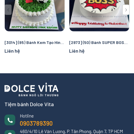
[3014] (95) Bánh Kem Tạo Hình Chủ Đề Bóng Đá – Món Quà dành riêng Cho Fan Bóng Đá
[2973] (50) Bánh SUPER BOSS tặng cho sếp nam
Liên hệ
Liên hệ
Tiệm bánh Dolce Vita
Hotline
0903789390
460/4/10 Lê Văn Lương, P. Tân Phong, Quận 7, TP HCM