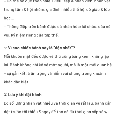
– Có thể bố cục theo nhiều kiểu: sếp & nhân viên, nhân vật
trung tâm & hội nhóm, gia đình nhiều thế hệ, cô giáo & lớp
học…
– Thông điệp trên bánh được cá nhân hóa: lời chúc, câu nói
vui, kỷ niệm riêng của tập thể.
✨
Vì sao chiếc bánh này là “độc nhất”?
Mỗi khuôn mặt đều được vẽ thủ công bằng kem, không lặp
lại. Bánh không chỉ kể về một người, mà là một mối quan hệ
– sự gắn kết, trân trọng và niềm vui chung trong khoảnh
khắc đặc biệt.
⏳
Lưu ý khi đặt bánh
Do số lượng nhân vật nhiều và thời gian vẽ rất lâu, bánh cần
đặt trước tối thiểu 3 ngày để thợ có đủ thời gian sắp xếp,