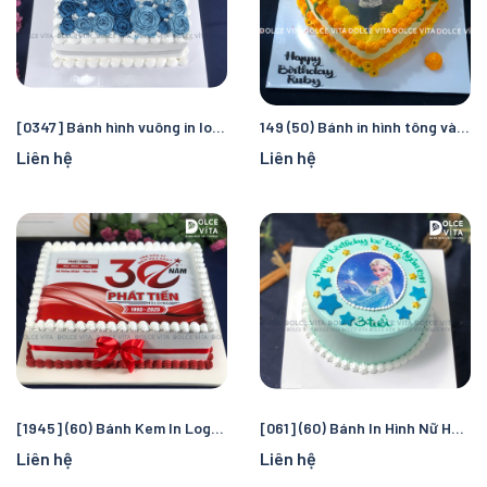
[0347] Bánh hình vuông in logo kỷ niệm ngày thành lập
149 (50) Bánh in hình tông vàng
Liên hệ
Liên hệ
[1945] (60) Bánh Kem In Logo Doanh Nghiệp – Mừng Khai Trương, Thành Lập, Kỷ niệm
[061] (60) Bánh In Hình Nữ Hoàng Băng Giá Elsa – Tặng Bé Gái Yêu Thích Frozen
Liên hệ
Liên hệ