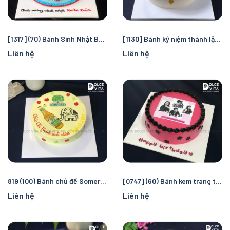
[1317] (70) Bánh Sinh Nhật Bé – in hình tag cắm Chủ Đề Chó Cứu Hộ (Paw Patrol)
[1130] Bánh kỷ niệm thành lập công ty Crown (160)
Liên hệ
Liên hệ
819 (100) Bánh chủ đề Somersby (vẽ và in hình)
[0747] (60) Bánh kem trang trí hình chụp
Liên hệ
Liên hệ