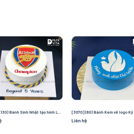
[3103] (130) Bánh Sinh Nhật tạo hình Logo Arsenal – Món Quà Độc Đáo Cho Fan Bóng Đá Pháo Thủ
ệ
Liên hệ