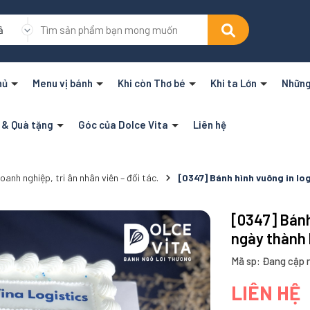
ả
hủ
Menu vị bánh
Khi còn Thơ bé
Khi ta Lớn
Những
n & Quà tặng
Góc của Dolce Vita
Liên hệ
anh nghiệp, tri ân nhân viên – đối tác.
[0347] Bánh hình vuông in lo
[0347] Bánh
ngày thành 
Mã sp: Đang cập 
LIÊN HỆ