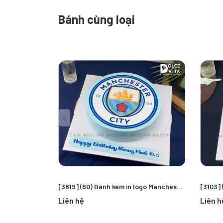
Bánh cùng loại
[3819] (60) Bánh kem in logo Manchester City – Quà tặng sinh nhật hoàn hảo cho fan bóng đá
Liên hệ
Liên h