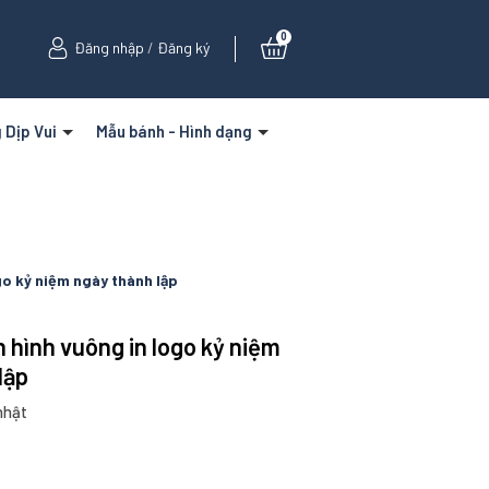
0
Đăng nhập
/
Đăng ký
 Dịp Vui
Mẫu bánh - Hình dạng
go kỷ niệm ngày thành lập
 hình vuông in logo kỷ niệm
lập
nhật