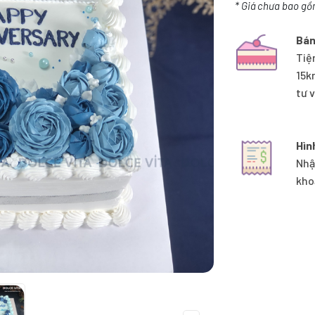
* Giá chưa bao gồ
Bán
Tiệ
15k
tư 
Hìn
Nhậ
kho