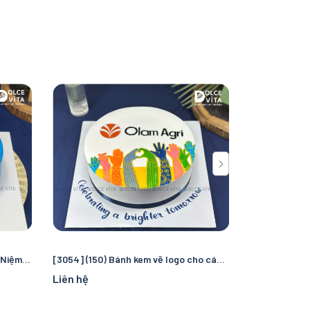
[3070] (80) Bánh Kem vẽ logo Kỷ Niệm Thành Lập Doanh Nghiệp – Ý Nghĩa & Trang Trọng
[3054] (150) Bánh kem vẽ logo cho các sự kiện doanh nghiệp
Liên hệ
Liên hệ