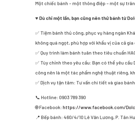
Một chiếc bánh – một thông điệp – một sự trân
♥
Dù chỉ một lần, bạn cũng nên thử bánh từ Dol
✅ Tiệm bánh thủ công, phục vụ hàng ngàn Khách
không quá ngọt, phù hợp với khẩu vị của cả gi
✅ Quy trình làm bánh tuân theo tiêu chuẩn HA
✅ Tùy chỉnh theo yêu cầu: Bạn có thể yêu cầu D
công nên là một tác phẩm nghệ thuật riêng, kh
✅ Dịch vụ tận tâm: Tư vấn chi tiết và giao bán
📞 Hotline: 0903 789 390
🌐 Facebook:
https://www.facebook.com/Dol
📍 Bếp bánh: 460/4/10 Lê Văn Lương, P. Tân H