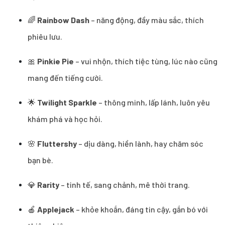
🌈
Rainbow Dash
– năng động, đầy màu sắc, thích
phiêu lưu.
🎀
Pinkie Pie
– vui nhộn, thích tiệc tùng, lúc nào cũng
mang đến tiếng cười.
🌟
Twilight Sparkle
– thông minh, lấp lánh, luôn yêu
khám phá và học hỏi.
🌸
Fluttershy
– dịu dàng, hiền lành, hay chăm sóc
bạn bè.
💎
Rarity
– tinh tế, sang chảnh, mê thời trang.
🍎
Applejack
– khỏe khoắn, đáng tin cậy, gắn bó với