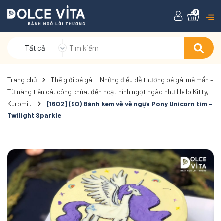
0
Tất cả
Trang chủ
Thế giới bé gái - Những điều dễ thương bé gái mê mẩn –
Từ nàng tiên cá, công chúa, đến hoạt hình ngọt ngào như Hello Kitty,
Kuromi...
[1602] (90) Bánh kem vẽ vẽ ngựa Pony Unicorn tím -
Twilight Sparkle