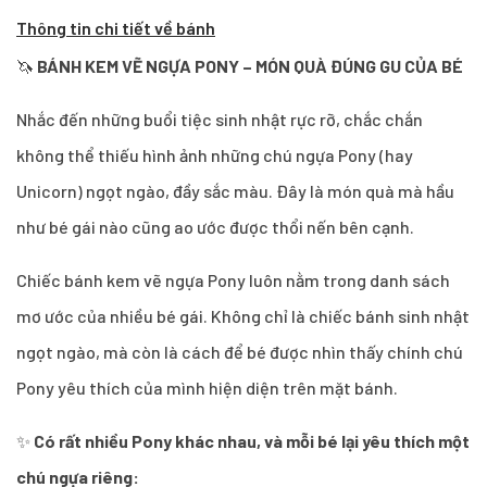
Thông tin chi tiết về bánh
🦄
BÁNH KEM VẼ NGỰA PONY – MÓN QUÀ ĐÚNG GU CỦA BÉ
Nhắc đến những buổi tiệc sinh nhật rực rỡ, chắc chắn
không thể thiếu hình ảnh những chú ngựa Pony (hay
Unicorn) ngọt ngào, đầy sắc màu. Đây là món quà mà hầu
như bé gái nào cũng ao ước được thổi nến bên cạnh.
Chiếc bánh kem vẽ ngựa Pony luôn nằm trong danh sách
mơ ước của nhiều bé gái. Không chỉ là chiếc bánh sinh nhật
ngọt ngào, mà còn là cách để bé được nhìn thấy chính chú
Pony yêu thích của mình hiện diện trên mặt bánh.
✨
Có rất nhiều Pony khác nhau, và mỗi bé lại yêu thích một
chú ngựa riêng: