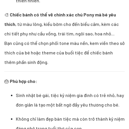
thiên nhiên.
🎨
Chiếc bánh có thể vẽ chính xác chú Pony mà bé yêu
thích
, từ màu lông, kiểu bờm cho đến biểu cảm, kèm các
chi tiết phụ như cầu vồng, trái tim, ngôi sao, hoa nhỏ...
Bạn cũng có thể chọn phối tone màu nền, kem viền theo sở
thích của bé hoặc theme của buổi tiệc để chiếc bánh
thêm phần sinh động.
🎂
Phù hợp cho:
Sinh nhật bé gái, tiệc kỷ niệm gia đình có trẻ nhỏ, hay
đơn giản là tạo một bất ngờ đầy yêu thương cho bé.
Không chỉ làm đẹp bàn tiệc mà còn trở thành kỷ niệm
đáng nhớ trong tuổi thơ của con.