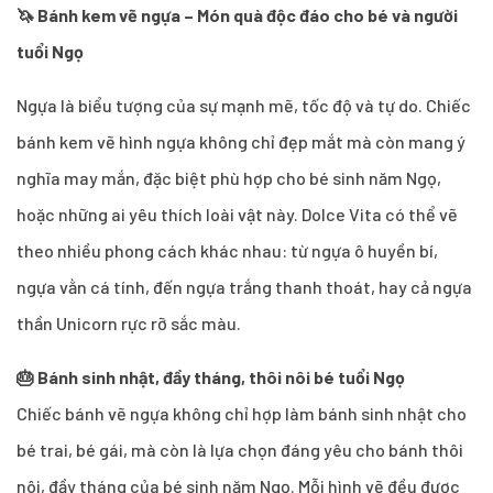
🦄 Bánh kem vẽ ngựa – Món quà độc đáo cho bé và người
tuổi Ngọ
Ngựa là biểu tượng của sự mạnh mẽ, tốc độ và tự do. Chiếc
bánh kem vẽ hình ngựa không chỉ đẹp mắt mà còn mang ý
nghĩa may mắn, đặc biệt phù hợp cho bé sinh năm Ngọ,
hoặc những ai yêu thích loài vật này. Dolce Vita có thể vẽ
theo nhiều phong cách khác nhau: từ ngựa ô huyền bí,
ngựa vằn cá tính, đến ngựa trắng thanh thoát, hay cả ngựa
thần Unicorn rực rỡ sắc màu.
🎂 Bánh sinh nhật, đầy tháng, thôi nôi bé tuổi Ngọ
Chiếc bánh vẽ ngựa không chỉ hợp làm bánh sinh nhật cho
bé trai, bé gái, mà còn là lựa chọn đáng yêu cho bánh thôi
nôi, đầy tháng của bé sinh năm Ngọ. Mỗi hình vẽ đều được