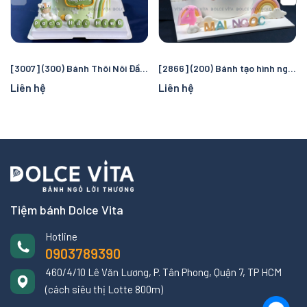
[3007] (300) Bánh Thôi Nôi Đầy Tháng Bé Tuổi Ngựa - Tạo Hình Chú Ngựa Dễ Thương
[2866] (200) Bánh tạo hình ngựa Pony (unicorn)
Liên hệ
Liên hệ
Tiệm bánh Dolce Vita
Hotline
0903789390
460/4/10 Lê Văn Lương, P. Tân Phong, Quận 7, TP HCM
(cách siêu thị Lotte 800m)