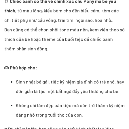
🎨
Chiếc bánh có thể vẽ chính xác chú Pony mà bé yêu
thích
, từ màu lông, kiểu bờm cho đến biểu cảm, kèm các
chi tiết phụ như cầu vồng, trái tim, ngôi sao, hoa nhỏ...
Bạn cũng có thể chọn phối tone màu nền, kem viền theo sở
thích của bé hoặc theme của buổi tiệc để chiếc bánh
thêm phần sinh động.
🎂
Phù hợp cho:
Sinh nhật bé gái, tiệc kỷ niệm gia đình có trẻ nhỏ, hay
đơn giản là tạo một bất ngờ đầy yêu thương cho bé.
Không chỉ làm đẹp bàn tiệc mà còn trở thành kỷ niệm
đáng nhớ trong tuổi thơ của con.
♥
Dù chỉ một lần, bạn cũng nên thử bánh từ Dolce Vita –