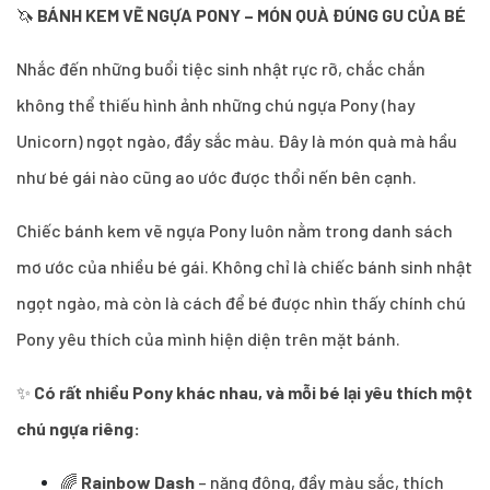
🦄
BÁNH KEM VẼ NGỰA PONY – MÓN QUÀ ĐÚNG GU CỦA BÉ
Nhắc đến những buổi tiệc sinh nhật rực rỡ, chắc chắn
không thể thiếu hình ảnh những chú ngựa Pony (hay
Unicorn) ngọt ngào, đầy sắc màu. Đây là món quà mà hầu
như bé gái nào cũng ao ước được thổi nến bên cạnh.
Chiếc bánh kem vẽ ngựa Pony luôn nằm trong danh sách
mơ ước của nhiều bé gái. Không chỉ là chiếc bánh sinh nhật
ngọt ngào, mà còn là cách để bé được nhìn thấy chính chú
Pony yêu thích của mình hiện diện trên mặt bánh.
✨
Có rất nhiều Pony khác nhau, và mỗi bé lại yêu thích một
chú ngựa riêng:
🌈
Rainbow Dash
– năng động, đầy màu sắc, thích