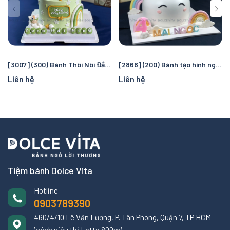
[3007] (300) Bánh Thôi Nôi Đầy Tháng Bé Tuổi Ngựa - Tạo Hình Chú Ngựa Dễ Thương
[2866] (200) Bánh tạo hình ngựa Pony (unicorn)
Liên hệ
Liên hệ
Tiệm bánh Dolce Vita
Hotline
0903789390
460/4/10 Lê Văn Lương, P. Tân Phong, Quận 7, TP HCM
(cách siêu thị Lotte 800m)