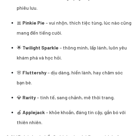
phiêu lưu.
🎀
Pinkie Pie
– vui nhộn, thích tiệc tùng, lúc nào cũng
mang đến tiếng cười.
🌟
Twilight Sparkle
– thông minh, lấp lánh, luôn yêu
khám phá và học hỏi.
🌸
Fluttershy
– dịu dàng, hiền lành, hay chăm sóc
bạn bè.
💎
Rarity
– tinh tế, sang chảnh, mê thời trang.
🍎
Applejack
– khỏe khoắn, đáng tin cậy, gắn bó với
thiên nhiên.