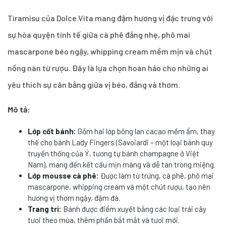
Tiramisu của Dolce Vita mang đậm hương vị đặc trưng với
sự hòa quyện tinh tế giữa cà phê đắng nhẹ, phô mai
mascarpone béo ngậy, whipping cream mềm mịn và chút
nồng nàn từ rượu. Đây là lựa chọn hoàn hảo cho những ai
yêu thích sự cân bằng giữa vị béo, đắng và thơm.
Mô tả:
Lớp cốt bánh:
Gồm hai lớp bông lan cacao mềm ẩm, thay
thế cho bánh Lady Fingers (Savoiardi – một loại bánh quy
truyền thống của Ý, tương tự bánh champagne ở Việt
Nam), mang đến kết cấu mịn màng và dễ tan trong miệng.
Lớp mousse cà phê:
Được làm từ trứng, cà phê, phô mai
mascarpone, whipping cream và một chút rượu, tạo nên
hương vị thơm ngậy, đậm đà.
Trang trí:
Bánh được điểm xuyết bằng các loại trái cây
tươi theo mùa, thêm phần bắt mắt và tươi mới.