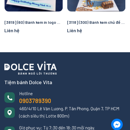
[3819] (60) Bánh kem in logo Manchester City – Quà tặng sinh nhật hoàn hảo cho fan bóng đá
[3118] (300) Bánh kem chủ đề cướp biển và đại dương – Chuyến truy tìm kho báu kỳ thú cho bé
Liên hệ
Liên hệ
Tiệm bánh Dolce Vita
Hotline
0903789390
460/4/10 Lê Văn Lương, P. Tân Phong, Quận 7, TP HCM
(cách siêu thị Lotte 800m)
Giờ phục vụ: Từ 7:30 đến 18:30 mỗi ngày.