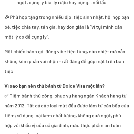
ngọt, cụng ly bia, ly rượu hay cụng... nồi lẩu
🎉 Phù hợp tặng trong nhiều dịp: tiệc sinh nhật, hội họp bạn
bè, tiệc chia tay, tân gia, hay đơn giản là “vì tụi mình cần
một lý do để cụng ly”.
Một chiếc bánh gợi đúng vibe tiệc tùng, náo nhiệt mà vẫn
không kém phần vui nhộn – rất đáng để góp mặt trên bàn
tiệc
Vì sao bạn nên thử bánh từ Dolce Vita một lần?
✅ Tiệm bánh thủ công, phục vụ hàng ngàn Khách hàng từ
năm 2012. Tất cả các loại mứt đều được làm từ căn bếp của
tiệm; sử dụng loại kem chất lượng, không quá ngọt, phù
hợp với khẩu vị của cả gia đình; màu thực phẩm an toàn