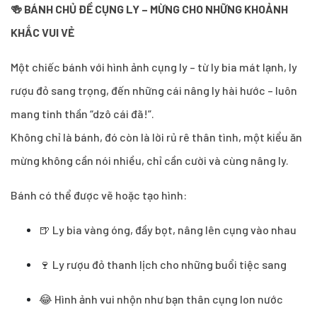
🍻 BÁNH CHỦ ĐỀ CỤNG LY – MỪNG CHO NHỮNG KHOẢNH
KHẮC VUI VẺ
Một chiếc bánh với hình ảnh cụng ly – từ ly bia mát lạnh, ly
rượu đỏ sang trọng, đến những cái nâng ly hài hước – luôn
mang tinh thần “dzô cái đã!”.
Không chỉ là bánh, đó còn là lời rủ rê thân tình, một kiểu ăn
mừng không cần nói nhiều, chỉ cần cười và cùng nâng ly.
Bánh có thể được vẽ hoặc tạo hình:
🍺 Ly bia vàng óng, đầy bọt, nâng lên cụng vào nhau
🍷 Ly rượu đỏ thanh lịch cho những buổi tiệc sang
😂 Hình ảnh vui nhộn như bạn thân cụng lon nước