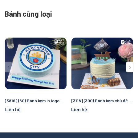
Bánh cùng loại
[3819] (60) Bánh kem in logo Manchester City – Quà tặng sinh nhật hoàn hảo cho fan bóng đá
[3118] (300) Bánh kem chủ đề cướp biển và đại dương – Chuyến truy tìm kho báu kỳ thú cho bé
Liên hệ
Liên hệ