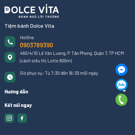
Tiệm bánh Dolce Vita
Hotline
0903789390
460/4/10 Lê Văn Lương, P. Tân Phong, Quận 7, TP HCM
(cách siêu thị Lotte 800m)
Giờ phục vụ: Từ 7:30 đến 18:30 mỗi ngày.
Hướng dẫn
Kết nối ngay