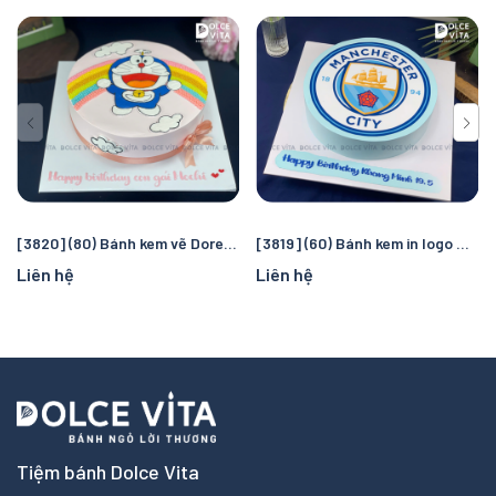
[3820] (80) Bánh kem vẽ Doremon/ Doraemon - quà tặng sinh nhật đáng yêu cho bé gái
[3819] (60) Bánh kem in logo Manchester City – Quà tặng sinh nhật hoàn hảo cho fan bóng đá
Liên hệ
Liên hệ
Tiệm bánh Dolce Vita