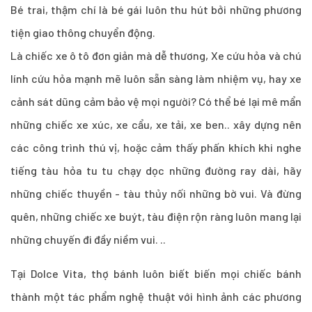
Bé trai, thậm chí là bé gái luôn thu hút bởi những phương
tiện giao thông chuyển động.
Là chiếc xe ô tô đơn giản mà dễ thương, Xe cứu hỏa và chú
lính cứu hỏa mạnh mẽ luôn sẵn sàng làm nhiệm vụ, hay xe
cảnh sát dũng cảm bảo vệ mọi người? Có thể bé lại mê mẩn
những chiếc xe xúc, xe cẩu, xe tải, xe ben.. xây dựng nên
các công trình thú vị, hoặc cảm thấy phấn khích khi nghe
tiếng tàu hỏa tu tu chạy dọc những đường ray dài, hãy
những chiếc thuyền - tàu thủy nối những bờ vui. Và đừng
quên, những chiếc xe buýt, tàu điện rộn ràng luôn mang lại
những chuyến đi đầy niềm vui. ..
Tại Dolce Vita, thợ bánh luôn biết biến mọi chiếc bánh
thành một tác phẩm nghệ thuật với hình ảnh các phương