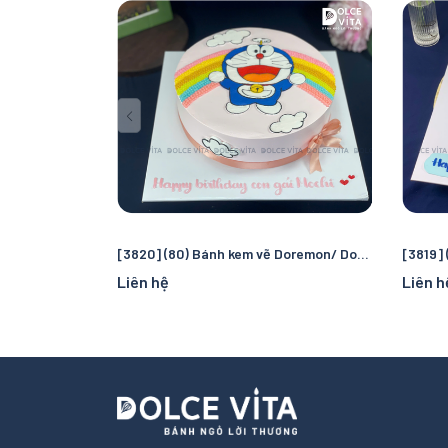
[3820] (80) Bánh kem vẽ Doremon/ Doraemon - quà tặng sinh nhật đáng yêu cho bé gái
Liên hệ
Liên h