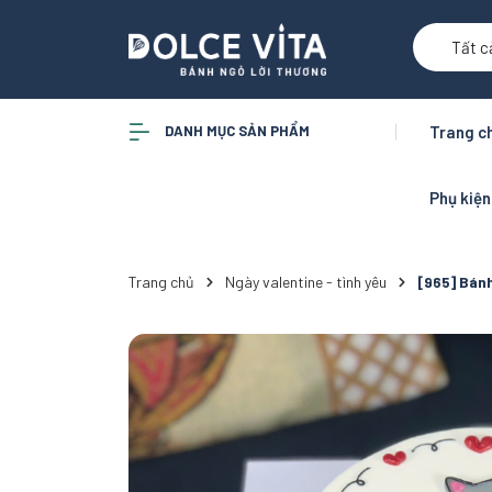
Tất c
DANH MỤC SẢN PHẨM
Trang c
Phụ kiệ
Trang chủ
Ngày valentine - tình yêu
[965] Bán