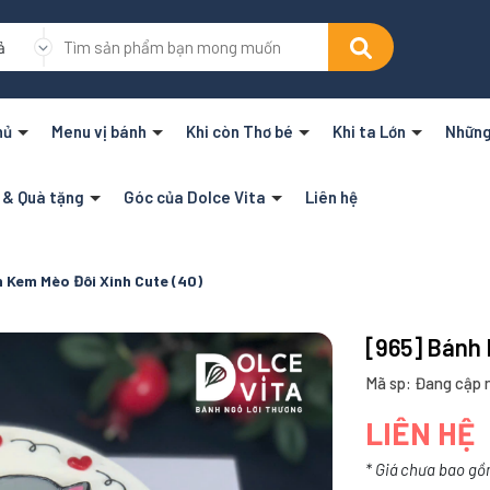
ả
hủ
Menu vị bánh
Khi còn Thơ bé
Khi ta Lớn
Những
n & Quà tặng
Góc của Dolce Vita
Liên hệ
h Kem Mèo Đôi Xinh Cute (40)
[965] Bánh 
Mã sp: Đang cập 
LIÊN HỆ
* Giá chưa bao gồ