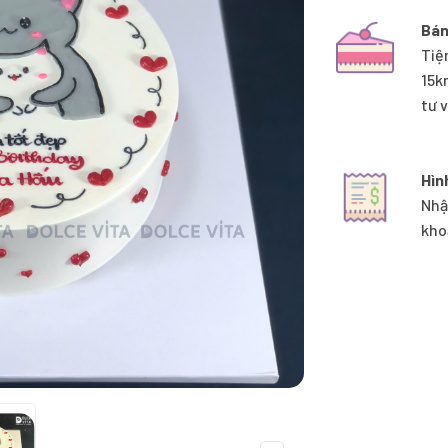
Bán
Tiệ
15k
tư 
Hìn
Nhậ
kho