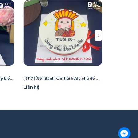
[3118] (300) Bánh kem chủ đề cướp biển và đại dương – Chuyến truy tìm kho báu kỳ thú cho bé
[3117] (85) Bánh kem hài hước chủ đề Thỏ Bảy Màu hóa Đường Tăng – Thiết kế "troll" bạn bè, đồng nghiệp
Liên hệ
Liên hệ