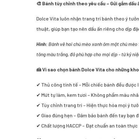
🎨 Bánh tùy chỉnh theo yêu cầu – Gửi gắm dấu 
Dolce Vita luôn nhận trang trí bánh theo ý tưở
thuật, giúp bạn tạo nên dấu ấn riêng cho dịp đặ
Hình:
Bánh vẽ hai chú mèo xanh ôm một chú mèo trắ
tông màu trắng, đỏ phù hợp cho mọi dịp - từ kỷ niệ
🍰 Vì sao chọn bánh Dolce Vita cho những kh
✔ Thủ công tinh tế – Mỗi chiếc bánh đều được l
✔ Mứt tự làm, kem tươi – Không phẩm màu nhân
✔ Tùy chỉnh trang trí – Hiện thực hóa mọi ý tư
✔ Giao đúng hẹn – Đảm bảo bánh đến tay bạn 
✔ Chất lượng HACCP – Đạt chuẩn an toàn thực