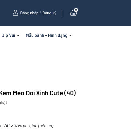
0
Đăng nhập
/
Đăng ký
 Dịp Vui
Mẫu bánh - Hình dạng
Kem Mèo Đôi Xinh Cute (40)
nhật
m VAT 8% và phí giao (nếu có)