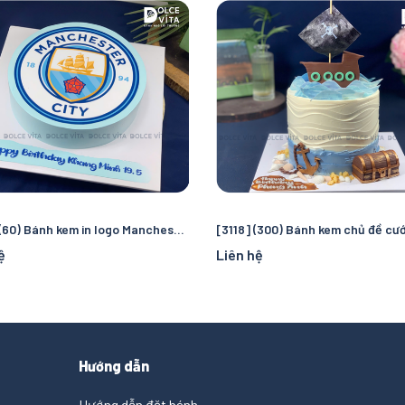
[3819] (60) Bánh kem in logo Manchester City – Quà tặng sinh nhật hoàn hảo cho fan bóng đá
ệ
Liên hệ
Hướng dẫn
Hướng dẫn đặt bánh