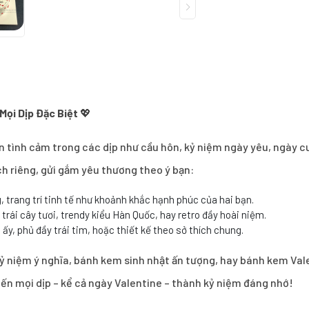
ọi Dịp Đặc Biệt
💖
 tình cảm trong các dịp như cầu hôn, kỷ niệm ngày yêu, ngày cư
 riêng, gửi gắm yêu thương theo ý bạn:
, trang trí tinh tế như khoảnh khắc hạnh phúc của hai bạn.
i trái cây tươi, trendy kiểu Hàn Quốc, hay retro đầy hoài niệm.
 ấy, phủ đầy trái tim, hoặc thiết kế theo sở thích chung.
 niệm ý nghĩa, bánh kem sinh nhật ấn tượng, hay bánh kem Val
iến mọi dịp – kể cả ngày Valentine – thành kỷ niệm đáng nhớ!