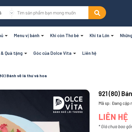
ả
hủ
Menu vị bánh
Khi còn Thơ bé
Khi ta Lớn
Những
n & Quà tặng
Góc của Dolce Vita
Liên hệ
80) Bánh vẽ lá thư và hoa
921 (80) Bán
Mã sp: Đang cập 
LIÊN HỆ
* Giá chưa bao gồ