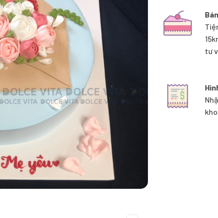
Bán
Tiệ
15k
tư 
Hìn
Nhậ
kho