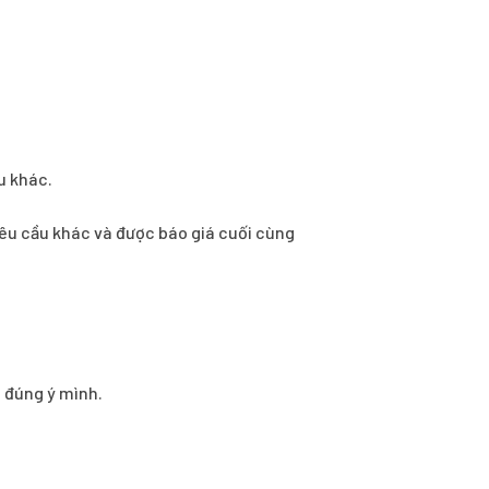
u khác.
ì yêu cầu khác và được báo giá cuối cùng
o đúng ý mình.