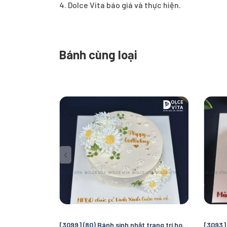
4. Dolce Vita báo giá và thực hiện.
Bánh cùng loại
[3099] (80) Bánh sinh nhật trang trí hoa cúc nhẹ nhàng - thuần khiết