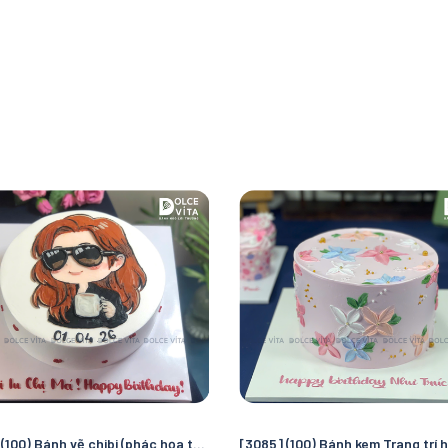
[3093] (100) Bánh vẽ chibi (phác họa theo hình chụp) quà tặng đặc biệt cho phái nữ