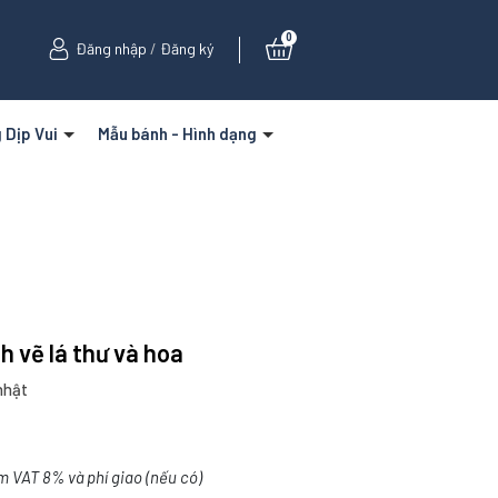
0
Đăng nhập
/
Đăng ký
 Dịp Vui
Mẫu bánh - Hình dạng
h vẽ lá thư và hoa
nhật
m VAT 8% và phí giao (nếu có)