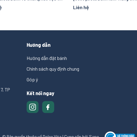
ệ
Liên hệ
Hướng dẫn
Hướng dẫn đặt bánh
Chính sách quy định chung
Góp ý
7, TP
Kết nối ngay
© Bản quyền thuộc về Dolce Vita
|
Cung cấp bởi
Sapo