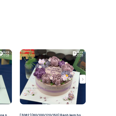
[3085] (100) Bánh kem Trang trí hoa nổi (bằng bay) - nữ tính và sống động
[3082] (80/100/120/150) Bánh kem hoa hồng tone tím tặng sếp, phái nữ