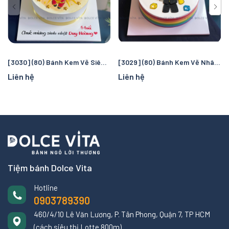
[3030] (80) Bánh Kem Vẽ Siêu Nhân Tom – Chủ Đề Talking Tom Hero
[3029] (80) Bánh Kem Vẽ Nhân Vật Roblox – Chủ Đề Game Cho Bé Và Teen
Liên hệ
Liên hệ
Tiệm bánh Dolce Vita
Hotline
0903789390
460/4/10 Lê Văn Lương, P. Tân Phong, Quận 7, TP HCM
(cách siêu thị Lotte 800m)