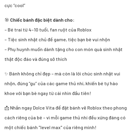
cực “cool”
🎯
Chiếc bánh đặc biệt dành cho:
– Bé trai từ 4–10 tuổi, fan ruột của Roblox
– Tiệc sinh nhật chủ đề game, tiệc bạn bè vui nhộn
– Phụ huynh muốn dành tặng cho con món quà sinh nhật
thật độc đáo và đúng sở thích
✨ Bánh không chỉ đẹp – mà còn là lời chúc sinh nhật vui
nhộn, đúng “gu” của các game thủ nhí, khiến bé tự hào
khoe với bạn bè ngay từ cái nhìn đầu tiên!
📩 Nhắn ngay Dolce Vita để đặt bánh vẽ Roblox theo phong
cách riêng của bé – vì mỗi game thủ nhí đều xứng đáng có
một chiếc bánh "level max" của riêng mình!