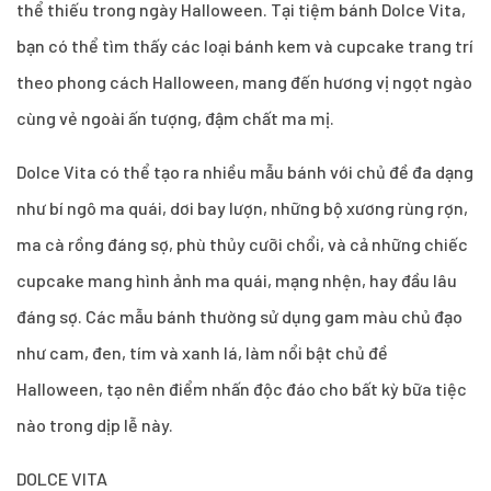
thể thiếu trong ngày Halloween. Tại tiệm bánh Dolce Vita,
bạn có thể tìm thấy các loại bánh kem và cupcake trang trí
theo phong cách Halloween, mang đến hương vị ngọt ngào
cùng vẻ ngoài ấn tượng, đậm chất ma mị.
Dolce Vita có thể tạo ra nhiều mẫu bánh với chủ đề đa dạng
như bí ngô ma quái, dơi bay lượn, những bộ xương rùng rợn,
ma cà rồng đáng sợ, phù thủy cưỡi chổi, và cả những chiếc
cupcake mang hình ảnh ma quái, mạng nhện, hay đầu lâu
đáng sợ. Các mẫu bánh thường sử dụng gam màu chủ đạo
như cam, đen, tím và xanh lá, làm nổi bật chủ đề
Halloween, tạo nên điểm nhấn độc đáo cho bất kỳ bữa tiệc
nào trong dịp lễ này.
DOLCE VITA