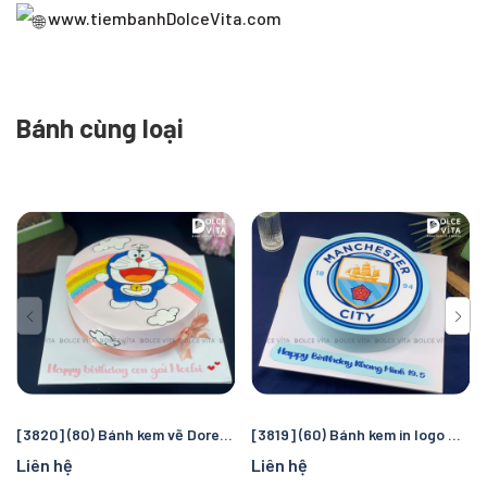
www.tiembanhDolceVita.com
Bánh cùng loại
[3820] (80) Bánh kem vẽ Doremon/ Doraemon - quà tặng sinh nhật đáng yêu cho bé gái
[3819] (60) Bánh kem in logo Manchester City – Quà tặng sinh nhật hoàn hảo cho fan bóng đá
Liên hệ
Liên hệ