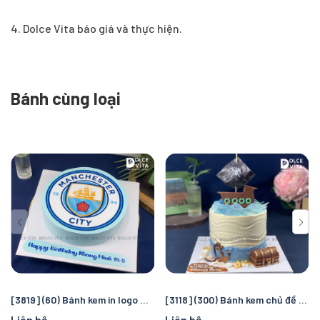
4. Dolce Vita báo giá và thực hiện.
Bánh cùng loại
[3819] (60) Bánh kem in logo Manchester City – Quà tặng sinh nhật hoàn hảo cho fan bóng đá
[3118] (300) Bánh kem chủ đề cướp biển và đại dương – Chuyến truy tìm kho báu kỳ thú cho bé
Liên hệ
Liên hệ