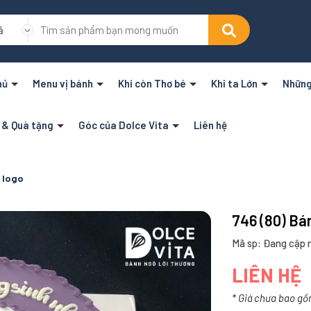
ả
hủ
Menu vị bánh
Khi còn Thơ bé
Khi ta Lớn
Những
n & Quà tặng
Góc của Dolce Vita
Liên hệ
ẽ logo
746 (80) Bá
Mã sp: Đang cập 
LIÊN HỆ
* Giá chưa bao gồ