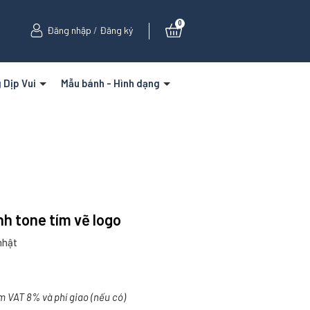
0
Đăng nhập
/
Đăng ký
 Dịp Vui
Mẫu bánh - Hình dạng
nh tone tím vẽ logo
nhật
m VAT 8% và phí giao (nếu có)