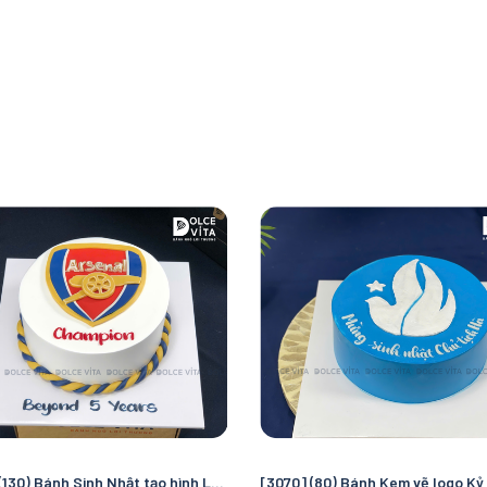
[3103] (130) Bánh Sinh Nhật tạo hình Logo Arsenal – Món Quà Độc Đáo Cho Fan Bóng Đá Pháo Thủ