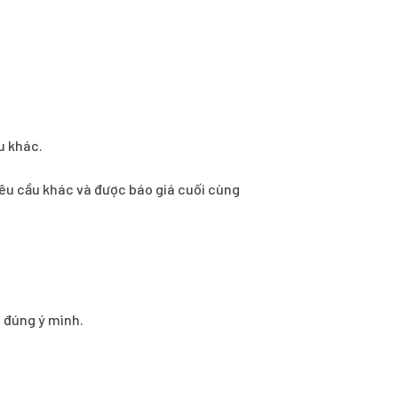
u khác.
ì yêu cầu khác và được báo giá cuối cùng
o đúng ý mình.