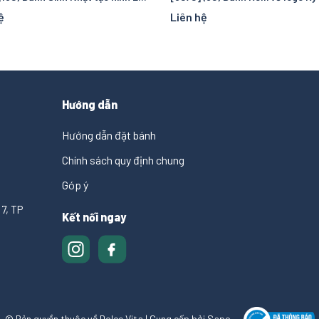
ệ
Liên hệ
Hướng dẫn
Hướng dẫn đặt bánh
Chính sách quy định chung
Góp ý
7, TP
Kết nối ngay
© Bản quyền thuộc về Dolce Vita
|
Cung cấp bởi
Sapo