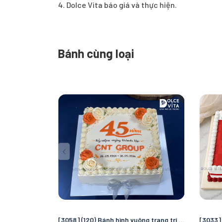
4. Dolce Vita báo giá và thực hiện.
Bánh cùng loại
[3058] (120) Bánh hình vuông trang trí hoa kem - Bánh sự kiện doanh nghiệp