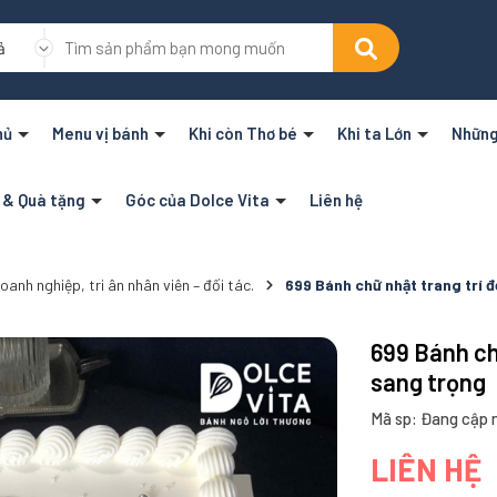
ả
hủ
Menu vị bánh
Khi còn Thơ bé
Khi ta Lớn
Những
n & Quà tặng
Góc của Dolce Vita
Liên hệ
anh nghiệp, tri ân nhân viên – đối tác.
699 Bánh chữ nhật trang trí 
699 Bánh ch
sang trọng
Mã sp: Đang cập 
LIÊN HỆ