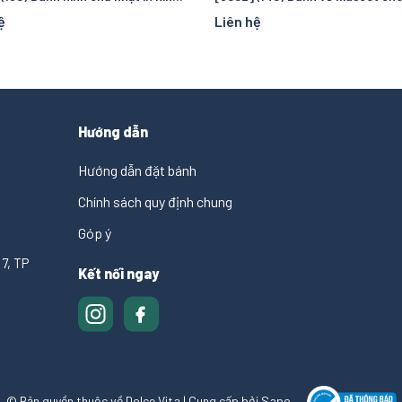
ệ
Liên hệ
Hướng dẫn
Hướng dẫn đặt bánh
Chính sách quy định chung
Góp ý
7, TP
Kết nối ngay
© Bản quyền thuộc về Dolce Vita
|
Cung cấp bởi
Sapo