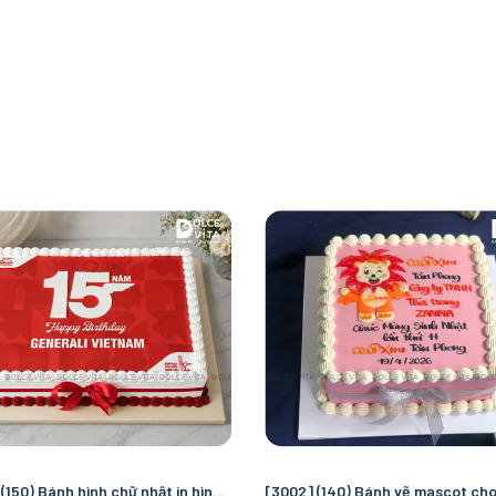
[3033] (150) Bánh hình chữ nhật in hình, có logo kỷ niệm ngày sinh nhật/ thành lập doanh nghiệp