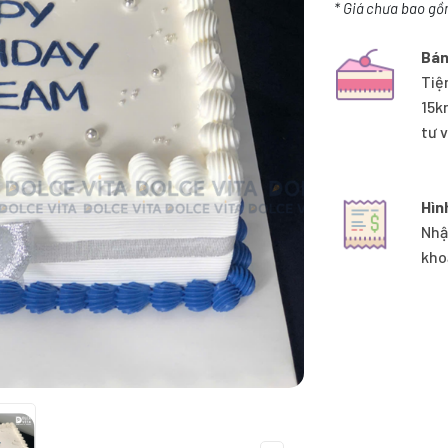
* Giá chưa bao gồ
Bán
Tiệ
15k
tư 
Hìn
Nhậ
kho