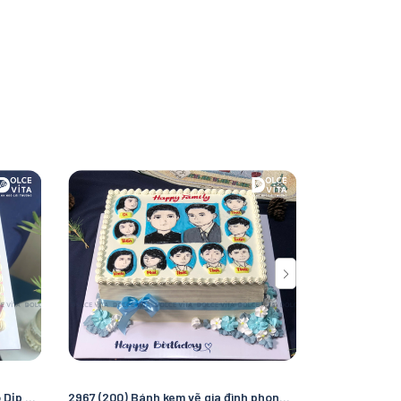
[3002] (140) Bánh vẽ mascot cho Dịp khai trương - ngày thành lập
2967 (200) Bánh kem vẽ gia đình phong cách gia phả