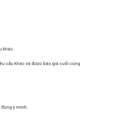
u khác.
ì yêu cầu khác và được báo giá cuối cùng
o đúng ý mình.