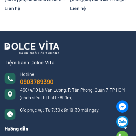
Liên hệ
Liên hệ
Tiệm bánh Dolce Vita
Hotline
0903789390
460/4/10 Lê Văn Lương, P. Tân Phong, Quận 7, TP HCM
(cách siêu thị Lotte 800m)
Giờ phục vụ: Từ 7:30 đến 18:30 mỗi ngày.
Hướng dẫn