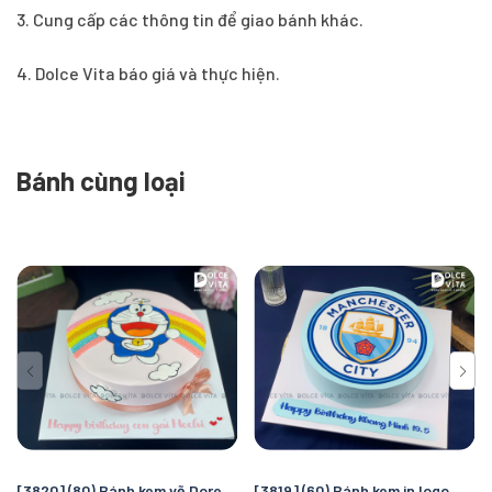
3. Cung cấp các thông tin để giao bánh khác.
4. Dolce Vita báo giá và thực hiện.
Bánh cùng loại
[3820] (80) Bánh kem vẽ Doremon/ Doraemon - quà tặng sinh nhật đáng yêu cho bé gái
[3819] (60) Bánh kem in logo Manchester City – Quà tặng sinh nhật hoàn hảo cho fan bóng đá