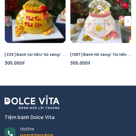
[225] Bánh túi tiền/ hũ vàng/ thỏi vàng mừng khai trương - ngày thần tài
[1067] Bánh Hũ vàng/ Túi tiền Khai trương Thần tài - mèo thần tài Maneki Neko
305.000₫
305.000₫
Tiệm bánh Dolce Vita
Hotline