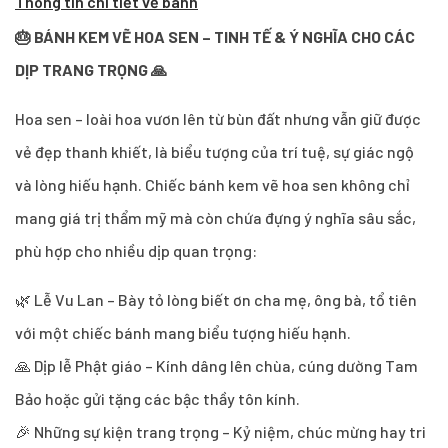
Thông tin chi tiết về bánh
🎂 BÁNH KEM VẼ HOA SEN – TINH TẾ & Ý NGHĨA CHO CÁC
DỊP TRANG TRỌNG 🙏
Hoa sen – loài hoa vươn lên từ bùn đất nhưng vẫn giữ được
vẻ đẹp thanh khiết, là biểu tượng của trí tuệ, sự giác ngộ
và lòng hiếu hạnh. Chiếc bánh kem vẽ hoa sen không chỉ
mang giá trị thẩm mỹ mà còn chứa đựng ý nghĩa sâu sắc,
phù hợp cho nhiều dịp quan trọng:
🌿 Lễ Vu Lan – Bày tỏ lòng biết ơn cha mẹ, ông bà, tổ tiên
với một chiếc bánh mang biểu tượng hiếu hạnh.
🙏 Dịp lễ Phật giáo – Kính dâng lên chùa, cúng dường Tam
Bảo hoặc gửi tặng các bậc thầy tôn kính.
🎉 Những sự kiện trang trọng – Kỷ niệm, chúc mừng hay tri