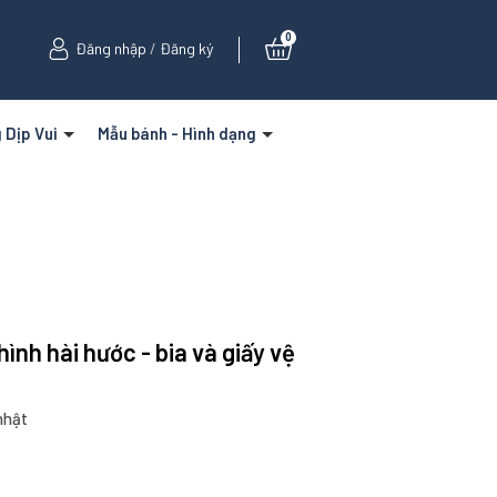
0
Đăng nhập
/
Đăng ký
 Dịp Vui
Mẫu bánh - Hình dạng
hình hài hước - bia và giấy vệ
nhật