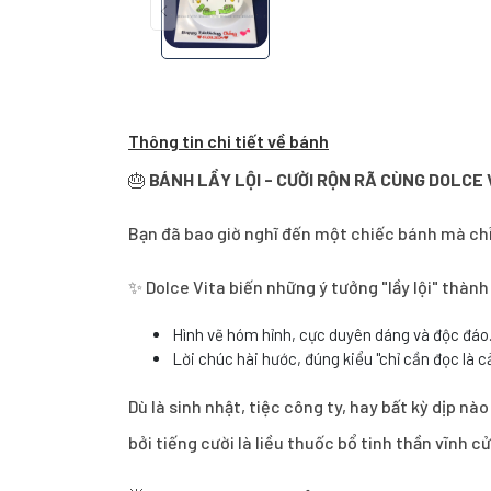
Thông tin chi tiết về bánh
🎂
BÁNH LẦY LỘI - CƯỜI RỘN RÃ CÙNG DOLCE 
Bạn đã bao giờ nghĩ đến một chiếc bánh mà ch
✨ Dolce Vita biến những ý tưởng "lầy lội" thành
Hình vẽ hóm hỉnh, cực duyên dáng và độc đáo
Lời chúc hài hước, đúng kiểu "chỉ cần đọc là cả
Dù là sinh nhật, tiệc công ty, hay bất kỳ dịp n
bởi tiếng cười là liều thuốc bổ tinh thần vĩnh c