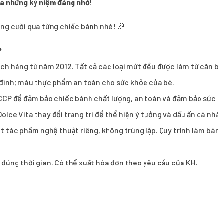
ra những kỷ niệm đáng nhớ!
iếng cười qua từng chiếc bánh nhé! 🎉
?
 hàng từ năm 2012. Tất cả các loại mứt đều được làm từ căn b
a đình; màu thực phẩm an toàn cho sức khỏe của bé.
CCP để đảm bảo chiếc bánh chất lượng, an toàn và đảm bảo sức
olce Vita thay đổi trang trí để thể hiện ý tưởng và dấu ấn cá n
t tác phẩm nghệ thuật riêng, không trùng lặp. Quy trình làm b
h đúng thời gian. Có thể xuất hóa đơn theo yêu cầu của KH.