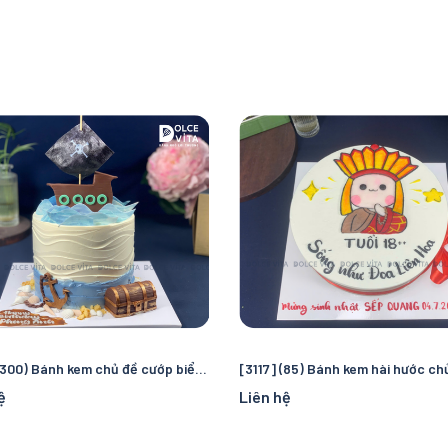
[3118] (300) Bánh kem chủ đề cướp biển và đại dương – Chuyến truy tìm kho báu kỳ thú cho bé
ệ
Liên hệ