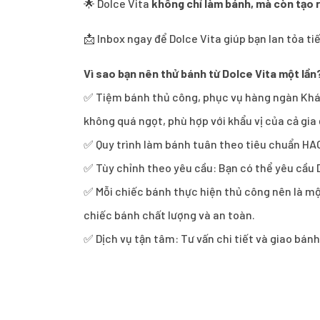
🌟 Dolce Vita
không chỉ làm bánh, mà còn tạo 
📩 Inbox ngay để Dolce Vita giúp bạn lan tỏa t
Vì sao bạn nên thử bánh từ Dolce Vita một lần
✅ Tiệm bánh thủ công, phục vụ hàng ngàn Khách
không quá ngọt, phù hợp với khẩu vị của cả gi
✅ Quy trình làm bánh tuân theo tiêu chuẩn HA
✅ Tùy chỉnh theo yêu cầu: Bạn có thể yêu cầu D
✅ Mỗi chiếc bánh thực hiện thủ công nên là mộ
chiếc bánh chất lượng và an toàn.
✅ Dịch vụ tận tâm: Tư vấn chi tiết và giao bán