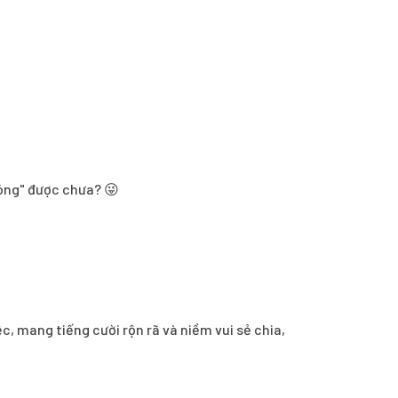
óng" được chưa? 😜
ệc, mang tiếng cười rộn rã và niềm vui sẻ chia,