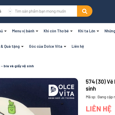
ả
hủ
Menu vị bánh
Khi còn Thơ bé
Khi ta Lớn
Những
n & Quà tặng
Góc của Dolce Vita
Liên hệ
 - bia và giấy vệ sinh
574 (30) Vẽ 
sinh
Mã sp: Đang cập 
LIÊN HỆ