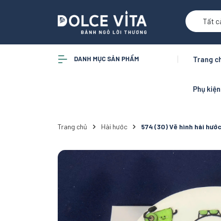
Tất c
DANH MỤC SẢN PHẨM
Trang c
Phụ kiệ
Trang chủ
Hài hước
574 (30) Vẽ hình hài hước