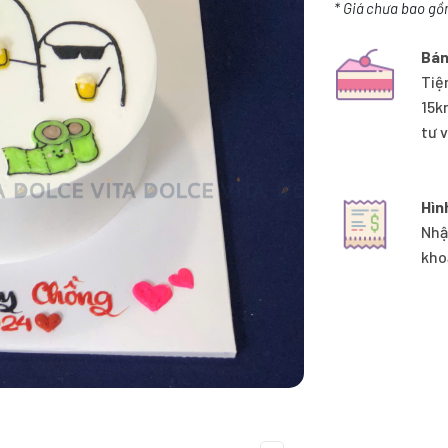
* Giá chưa bao gồ
Bán
Tiệ
15k
tư 
Hìn
Nhậ
kho