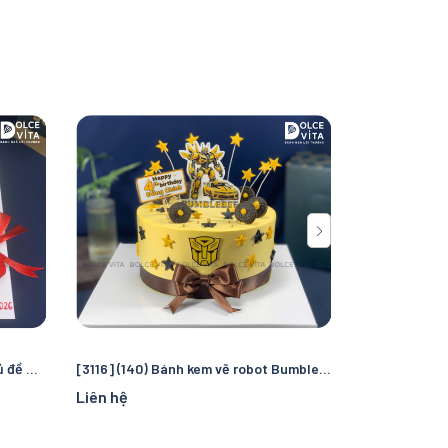
[3117] (85) Bánh kem hài hước chủ đề Thỏ Bảy Màu hóa Đường Tăng – Thiết kế "troll" bạn bè, đồng nghiệp
[3116] (140) Bánh kem vẽ robot Bumblebee – Món quà cho fan Transformers
Liên hệ
Liên hệ