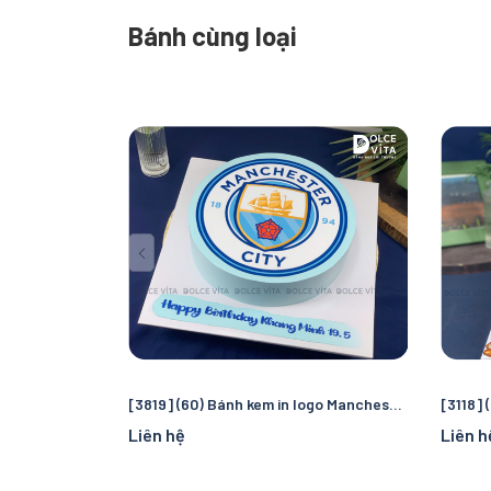
Bánh cùng loại
[3819] (60) Bánh kem in logo Manchester City – Quà tặng sinh nhật hoàn hảo cho fan bóng đá
Liên hệ
Liên h