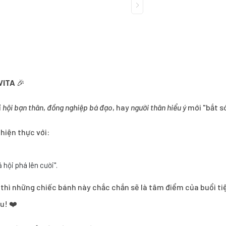
VITA
🎉
ỉ
hội bạn thân
,
đồng nghiệp bá đạo
, hay
người thân hiểu ý
mới "bắt s
 hiện thực với:
.
 hội phá lên cười".
ào thì những chiếc bánh này chắc chắn sẽ là tâm điểm của buổi ti
ửu! ❤️