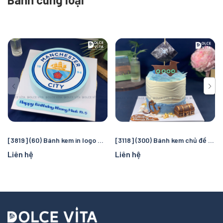
[3819] (60) Bánh kem in logo Manchester City – Quà tặng sinh nhật hoàn hảo cho fan bóng đá
[3118] (300) Bánh kem chủ đề cướp biển và đại dương – Chuyến truy tìm kho báu kỳ thú cho bé
Liên hệ
Liên hệ