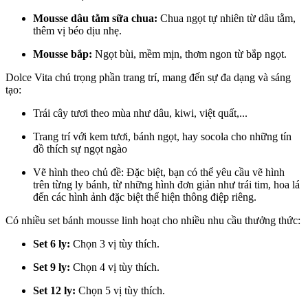
Mousse dâu tằm sữa chua:
Chua ngọt tự nhiên từ dâu tằm,
thêm vị béo dịu nhẹ.
Mousse bắp:
Ngọt bùi, mềm mịn, thơm ngon từ bắp ngọt.
Dolce Vita chú trọng phần trang trí, mang đến sự đa dạng và sáng
tạo:
Trái cây tươi theo mùa như dâu, kiwi, việt quất,...
Trang trí với kem tươi, bánh ngọt, hay socola cho những tín
đồ thích sự ngọt ngào
Vẽ hình theo chủ đề: Đặc biệt, bạn có thể yêu cầu vẽ hình
trên từng ly bánh, từ những hình đơn giản như trái tim, hoa lá
đến các hình ảnh đặc biệt thể hiện thông điệp riêng.
Có nhiều set bánh mousse linh hoạt cho nhiều nhu cầu thưởng thức:
Set 6 ly:
Chọn 3 vị tùy thích.
Set 9 ly:
Chọn 4 vị tùy thích.
Set 12 ly:
Chọn 5 vị tùy thích.