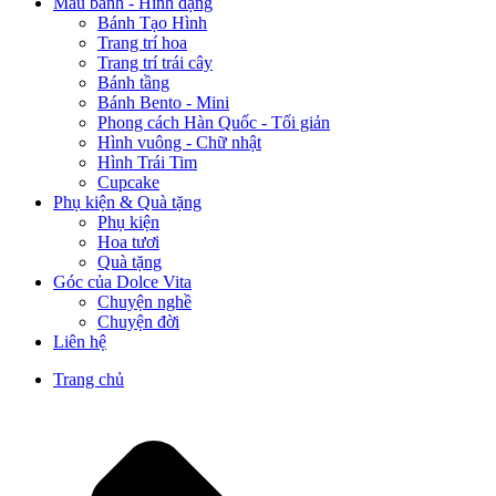
Mẫu bánh - Hình dạng
Bánh Tạo Hình
Trang trí hoa
Trang trí trái cây
Bánh tầng
Bánh Bento - Mini
Phong cách Hàn Quốc - Tối giản
Hình vuông - Chữ nhật
Hình Trái Tim
Cupcake
Phụ kiện & Quà tặng
Phụ kiện
Hoa tươi
Quà tặng
Góc của Dolce Vita
Chuyện nghề
Chuyện đời
Liên hệ
Trang chủ