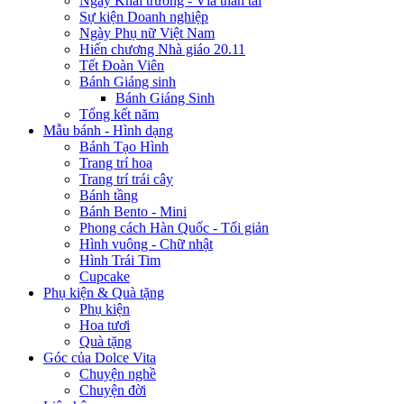
Ngày Khai trương - Vía thần tài
Sự kiện Doanh nghiệp
Ngày Phụ nữ Việt Nam
Hiến chương Nhà giáo 20.11
Tết Đoàn Viên
Bánh Giáng sinh
Bánh Giáng Sinh
Tổng kết năm
Mẫu bánh - Hình dạng
Bánh Tạo Hình
Trang trí hoa
Trang trí trái cây
Bánh tầng
Bánh Bento - Mini
Phong cách Hàn Quốc - Tối giản
Hình vuông - Chữ nhật
Hình Trái Tim
Cupcake
Phụ kiện & Quà tặng
Phụ kiện
Hoa tươi
Quà tặng
Góc của Dolce Vita
Chuyện nghề
Chuyện đời