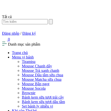
Tất cả
Đăng nhập
/
Đăng ký
0
Danh mục sản phẩm
Trang chủ
Menu vị bánh
Tiramisu
Mousse Chanh dây
Mousse Trà xanh chanh
Mousse Dâu tằm sữa chua
Mousse Matcha sữa chua
Mousse Bắp ngọt
Mousse Socola
Brownie
Bánh kem sữa tươi trái cây
Bánh kem sữa tươi dâu tằm
Set bánh ly nhiều vị
Khi còn Thơ bé