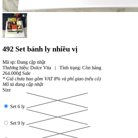
492 Set bánh ly nhiều vị
Mã sp: Đang cập nhật
Thương hiệu:
Dolce Vita
|
Tình trạng:
Còn hàng
264.000₫
Sale
* Giá chưa bao gồm VAT 8% và phí giao (nếu có)
Mô tả đang cập nhật
Size
Set 6 ly
Set 9 ly