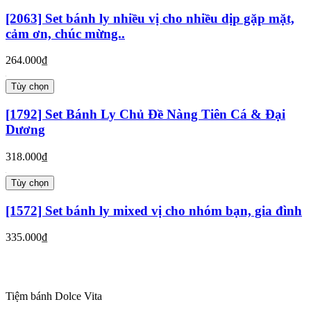
[2063] Set bánh ly nhiều vị cho nhiều dịp gặp mặt,
cảm ơn, chúc mừng..
264.000₫
Tùy chọn
[1792] Set Bánh Ly Chủ Đề Nàng Tiên Cá & Đại
Dương
318.000₫
Tùy chọn
[1572] Set bánh ly mixed vị cho nhóm bạn, gia đình
335.000₫
Tiệm bánh Dolce Vita