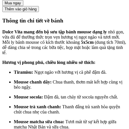
Mua ngay
Thêm vào giỏ hàng
Thông tin chi tiết về bánh
Dolce Vita mang đến bộ sưu tập bánh mousse dạng ly
nhỏ gọn,
vừa đủ để thưởng thức trọn vẹn hương vị ngọt ngào và tươi mới.
Mỗi ly bánh mousse có kích thước khoảng
5x5cm
(dung tích 70ml),
dễ dàng chia sẻ trong các bữa tiệc, họp mặt hoặc làm quà tặng tinh
tế.
Hương vị phong phú, chiều lòng nhiều sở thích:
Tiramisu:
Ngọt ngào với hương vị cà phê đậm đà.
Mousse chanh dây:
Chua thanh, thơm mát kết hợp cùng vị
béo ngậy.
Mousse socola:
Đậm đà, tan chảy từ socola nguyên chất.
Mousse trà xanh chanh:
Thanh đắng trà xanh hòa quyện
chút chua nhẹ của chanh.
Mousse matcha sữa chua:
Tươi mát từ sự kết hợp giữa
matcha Nhật Bản và sữa chua.