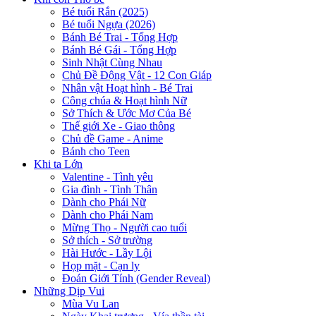
Bé tuổi Rắn (2025)
Bé tuổi Ngựa (2026)
Bánh Bé Trai - Tổng Hợp
Bánh Bé Gái - Tổng Hợp
Sinh Nhật Cùng Nhau
Chủ Đề Động Vật - 12 Con Giáp
Nhân vật Hoạt hình - Bé Trai
Công chúa & Hoạt hình Nữ
Sở Thích & Ước Mơ Của Bé
Thế giới Xe - Giao thông
Chủ đề Game - Anime
Bánh cho Teen
Khi ta Lớn
Valentine - Tình yêu
Gia đình - Tình Thân
Dành cho Phái Nữ
Dành cho Phái Nam
Mừng Thọ - Người cao tuổi
Sở thích - Sở trường
Hài Hước - Lầy Lội
Họp mặt - Cạn ly
Đoán Giới Tính (Gender Reveal)
Những Dịp Vui
Mùa Vu Lan