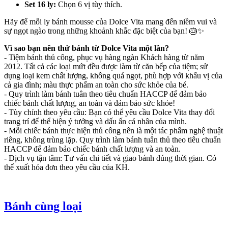
Set 16 ly:
Chọn 6 vị tùy thích.
Hãy để mỗi ly bánh mousse của Dolce Vita mang đến niềm vui và
sự ngọt ngào trong những khoảnh khắc đặc biệt của bạn! 🎂✨
Vì sao bạn nên thử bánh từ Dolce Vita một lần?
- Tiệm bánh thủ công, phục vụ hàng ngàn Khách hàng từ năm
2012. Tất cả các loại mứt đều được làm từ căn bếp của tiệm; sử
dụng loại kem chất lượng, không quá ngọt, phù hợp với khẩu vị của
cả gia đình; màu thực phẩm an toàn cho sức khỏe của bé.
- Quy trình làm bánh tuân theo tiêu chuẩn HACCP để đảm bảo
chiếc bánh chất lượng, an toàn và đảm bảo sức khỏe!
- Tùy chỉnh theo yêu cầu: Bạn có thể yêu cầu Dolce Vita thay đổi
trang trí để thể hiện ý tưởng và dấu ấn cá nhân của mình.
- Mỗi chiếc bánh thực hiện thủ công nên là một tác phẩm nghệ thuật
riêng, không trùng lặp. Quy trình làm bánh tuân thủ theo tiêu chuẩn
HACCP để đảm bảo chiếc bánh chất lượng và an toàn.
- Dịch vụ tận tâm: Tư vấn chi tiết và giao bánh đúng thời gian. Có
thể xuất hóa đơn theo yêu cầu của KH.
Bánh cùng loại