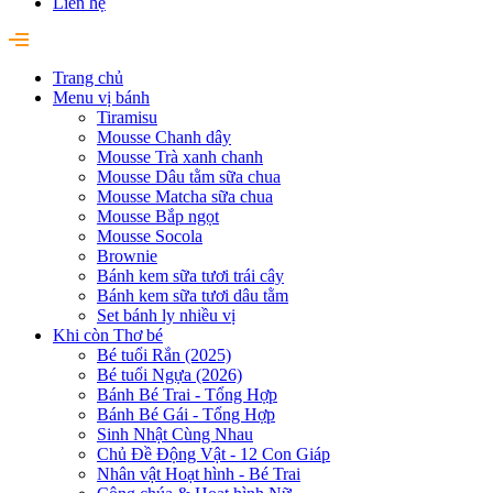
Liên hệ
Trang chủ
Menu vị bánh
Tiramisu
Mousse Chanh dây
Mousse Trà xanh chanh
Mousse Dâu tằm sữa chua
Mousse Matcha sữa chua
Mousse Bắp ngọt
Mousse Socola
Brownie
Bánh kem sữa tươi trái cây
Bánh kem sữa tươi dâu tằm
Set bánh ly nhiều vị
Khi còn Thơ bé
Bé tuổi Rắn (2025)
Bé tuổi Ngựa (2026)
Bánh Bé Trai - Tổng Hợp
Bánh Bé Gái - Tổng Hợp
Sinh Nhật Cùng Nhau
Chủ Đề Động Vật - 12 Con Giáp
Nhân vật Hoạt hình - Bé Trai