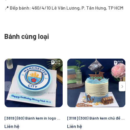
📍 Bếp bánh: 460/4/10 Lê Văn Lương, P. Tân Hưng, TP HCM
Bánh cùng loại
[3819] (60) Bánh kem in logo Manchester City – Quà tặng sinh nhật hoàn hảo cho fan bóng đá
[3118] (300) Bánh kem chủ đề cướp biển và đại dương – Chuyến truy tìm kho báu kỳ thú cho bé
Liên hệ
Liên hệ