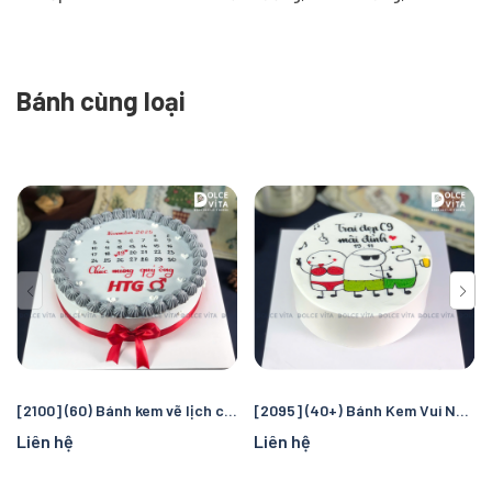
Bánh cùng loại
[2100] (60) Bánh kem vẽ lịch chúc mừng ngày Quốc tế Nam Giới
[2095] (40+) Bánh Kem Vui Nhộn - Cạn Ly Tiệc Tập Thể
Liên hệ
Liên hệ