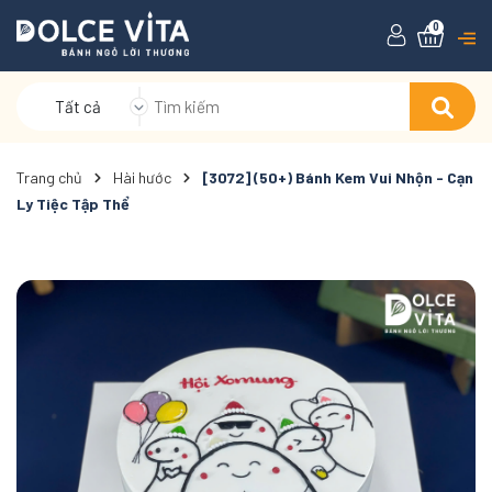
0
Tất cả
Trang chủ
Hài hước
[3072] (50+) Bánh Kem Vui Nhộn - Cạn
Ly Tiệc Tập Thể