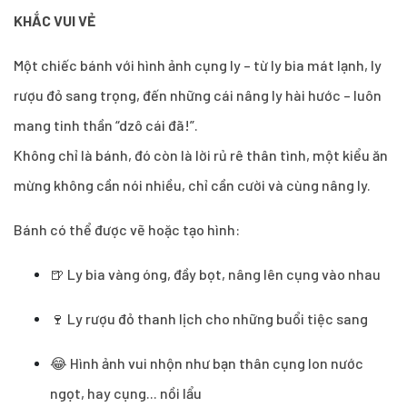
KHẮC VUI VẺ
Một chiếc bánh với hình ảnh cụng ly – từ ly bia mát lạnh, ly
rượu đỏ sang trọng, đến những cái nâng ly hài hước – luôn
mang tinh thần “dzô cái đã!”.
Không chỉ là bánh, đó còn là lời rủ rê thân tình, một kiểu ăn
mừng không cần nói nhiều, chỉ cần cười và cùng nâng ly.
Bánh có thể được vẽ hoặc tạo hình:
🍺 Ly bia vàng óng, đầy bọt, nâng lên cụng vào nhau
🍷 Ly rượu đỏ thanh lịch cho những buổi tiệc sang
😂 Hình ảnh vui nhộn như bạn thân cụng lon nước
ngọt, hay cụng... nồi lẩu