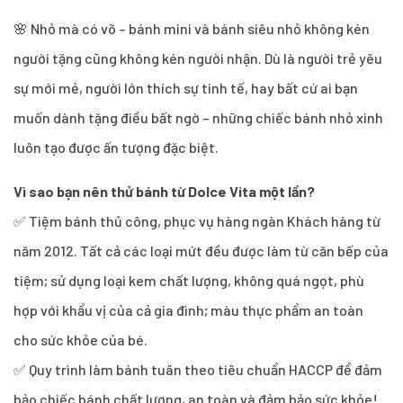
🌸 Nhỏ mà có võ – bánh mini và bánh siêu nhỏ không kén
người tặng cũng không kén người nhận. Dù là người trẻ yêu
sự mới mẻ, người lớn thích sự tinh tế, hay bất cứ ai bạn
muốn dành tặng điều bất ngờ – những chiếc bánh nhỏ xinh
luôn tạo được ấn tượng đặc biệt.
Vì sao bạn nên thử bánh từ Dolce Vita một lần?
✅ Tiệm bánh thủ công, phục vụ hàng ngàn Khách hàng từ
năm 2012. Tất cả các loại mứt đều được làm từ căn bếp của
tiệm; sử dụng loại kem chất lượng, không quá ngọt, phù
hợp với khẩu vị của cả gia đình; màu thực phẩm an toàn
cho sức khỏe của bé.
✅ Quy trình làm bánh tuân theo tiêu chuẩn HACCP để đảm
bảo chiếc bánh chất lượng, an toàn và đảm bảo sức khỏe!