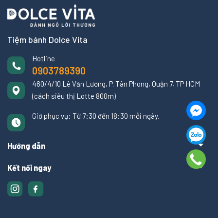
Tiệm bánh Dolce Vita
Hotline
0903789390
460/4/10 Lê Văn Lương, P. Tân Phong, Quận 7, TP HCM
(cách siêu thị Lotte 800m)
Giờ phục vụ: Từ 7:30 đến 18:30 mỗi ngày.
Hướng dẫn
Kết nối ngay