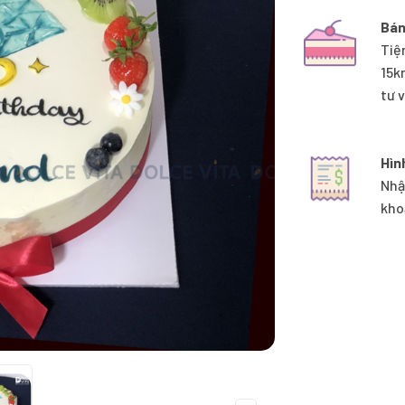
Bán
Tiệ
15k
tư 
Hìn
Nhậ
kho