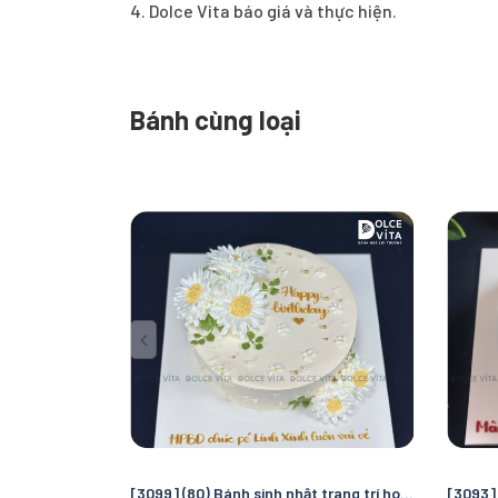
4. Dolce Vita báo giá và thực hiện.
Bánh cùng loại
[3099] (80) Bánh sinh nhật trang trí hoa cúc nhẹ nhàng - thuần khiết