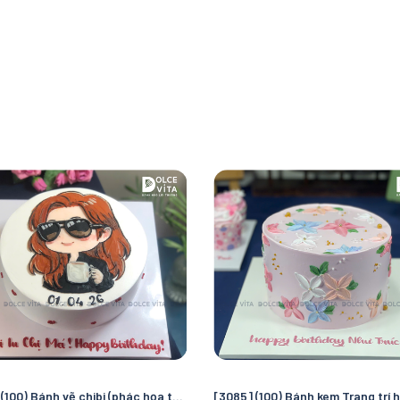
[3093] (100) Bánh vẽ chibi (phác họa theo hình chụp) quà tặng đặc biệt cho phái nữ