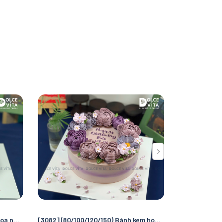
[3085] (100) Bánh kem Trang trí hoa nổi (bằng bay) - nữ tính và sống động
[3082] (80/100/120/150) Bánh kem hoa hồng tone tím tặng sếp, phái nữ