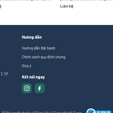
ệ
Liên hệ
Hướng dẫn
Hướng dẫn đặt bánh
Chính sách quy định chung
Góp ý
7, TP
Kết nối ngay
© Bản quyền thuộc về Dolce Vita
|
Cung cấp bởi
Sapo