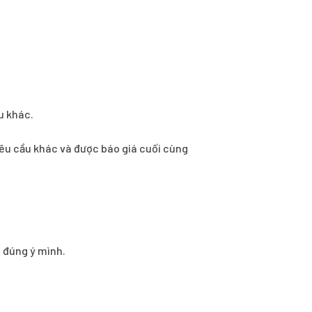
u khác.
ì yêu cầu khác và được báo giá cuối cùng
o đúng ý mình.