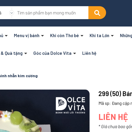
ả
hủ
Menu vị bánh
Khi còn Thơ bé
Khi ta Lớn
Những
n & Quà tặng
Góc của Dolce Vita
Liên hệ
hình nhẫn kim cương
299 (50) Bá
Mã sp: Đang cập 
LIÊN HỆ
* Giá chưa bao gồ