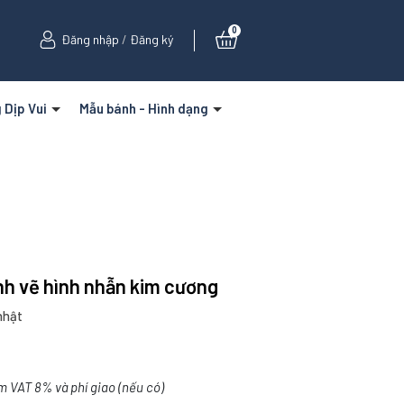
0
Đăng nhập
/
Đăng ký
 Dịp Vui
Mẫu bánh - Hình dạng
nh vẽ hình nhẫn kim cương
nhật
m VAT 8% và phí giao (nếu có)