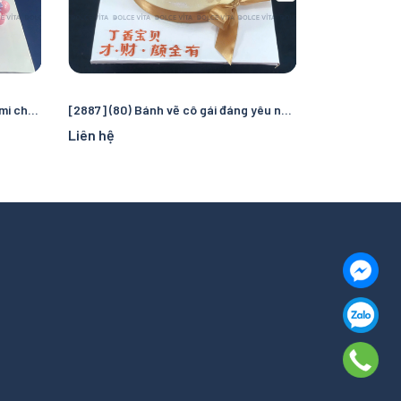
[3000] (120) Bánh kem chủ đề Rumi cho fan K-pop
[2887] (80) Bánh vẽ cô gái đáng yêu nhí nhảnh cho các dịp sinh nhật, chúc mừng
Liên hệ
Liên hệ