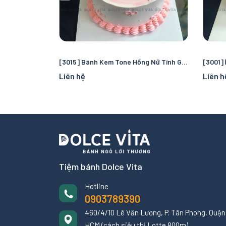
[3015] Bánh Kem Tone Hồng Nữ Tính Ghi Số Tuổi Nổi Bật
Liên hệ
Liên h
Tiệm bánh Dolce Vita
Hotline
0903789390
460/4/10 Lê Văn Lương, P. Tân Phong, Quận 
HCM (cách siêu thị Lotte 800m)