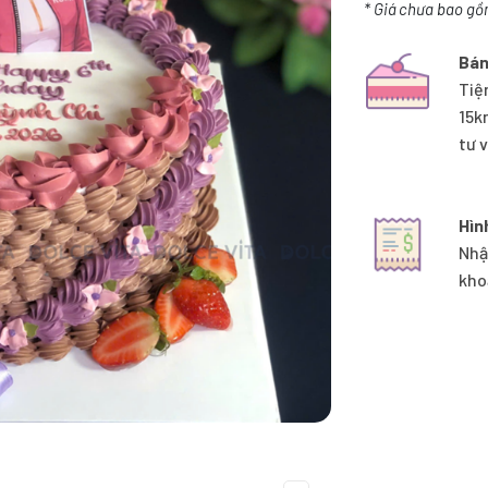
* Giá chưa bao gồ
Bán
Tiệ
15k
tư 
Hìn
Nhậ
kho