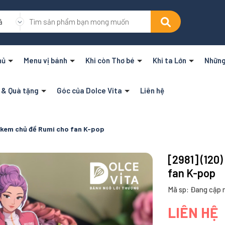
ả
hủ
Menu vị bánh
Khi còn Thơ bé
Khi ta Lớn
Những
n & Quà tặng
Góc của Dolce Vita
Liên hệ
h kem chủ đề Rumi cho fan K-pop
[2981] (120
fan K-pop
Mã sp: Đang cập 
LIÊN HỆ