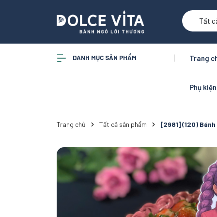
Tất c
DANH MỤC SẢN PHẨM
Trang c
Phụ kiệ
Trang chủ
Tất cả sản phẩm
[2981] (120) Bán