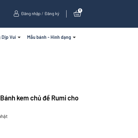
0
Đăng nhập
/
Đăng ký
 Dịp Vui
Mẫu bánh - Hình dạng
) Bánh kem chủ đề Rumi cho
nhật