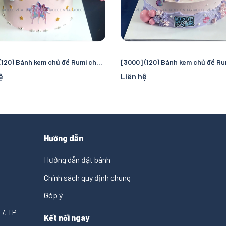
[3001] (120) Bánh kem chủ đề Rumi cho fan K-pop
ệ
Liên hệ
Hướng dẫn
Hướng dẫn đặt bánh
Chính sách quy định chung
Góp ý
7, TP
Kết nối ngay