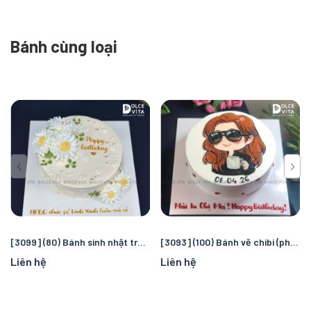
Bánh cùng loại
[3099] (80) Bánh sinh nhật trang trí hoa cúc nhẹ nhàng - thuần khiết
[3093] (100) Bánh vẽ chibi (phác họa theo hình chụp) quà tặng đặc biệt cho phái nữ
Liên hệ
Liên hệ