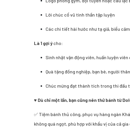
Logo phòng gym, đội tuyển hoặc câu lạc 
Lời chúc cổ vũ tinh thần tập luyện
Các chi tiết hài hước như tạ giả, biểu cả
Là 1 gợi ý
cho:
Sinh nhật vận động viên, huấn luyện viên
Quà tặng đồng nghiệp, bạn bè, người thâ
Chúc mừng đạt thành tích trong thi đấu 
♥
Dù chỉ một lần, bạn cũng nên thử bánh từ Dol
✅ Tiệm bánh thủ công, phục vụ hàng ngàn Khách
không quá ngọt, phù hợp với khẩu vị của cả gi