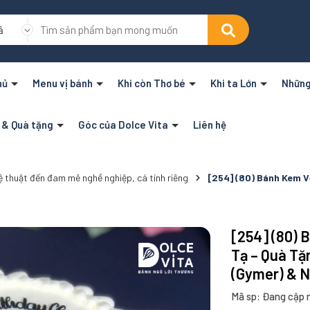
ả
hủ
Menu vị bánh
Khi còn Thơ bé
Khi ta Lớn
Những
n & Quà tặng
Góc của Dolce Vita
Liên hệ
 thuật đến đam mê nghề nghiệp, cá tính riêng
[254] (80) Bánh Kem V
[254] (80) 
Tạ – Quà Tặ
(Gymer) & N
Mã sp: Đang cập 