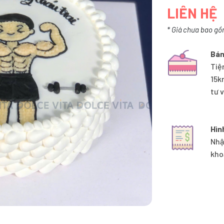
LIÊN HỆ
* Giá chưa bao gồ
Bán
Tiệ
15k
tư 
Hìn
Nhậ
kho