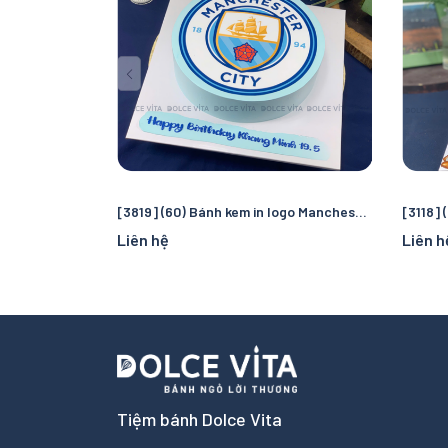
[3819] (60) Bánh kem in logo Manchester City – Quà tặng sinh nhật hoàn hảo cho fan bóng đá
Liên hệ
Liên h
Tiệm bánh Dolce Vita