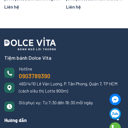
Liên hệ
Liên hệ
Tiệm bánh Dolce Vita
Hotline
0903789390
460/4/10 Lê Văn Lương, P. Tân Phong, Quận 7, TP HCM
(cách siêu thị Lotte 800m)
Giờ phục vụ: Từ 7:30 đến 18:30 mỗi ngày.
Hướng dẫn