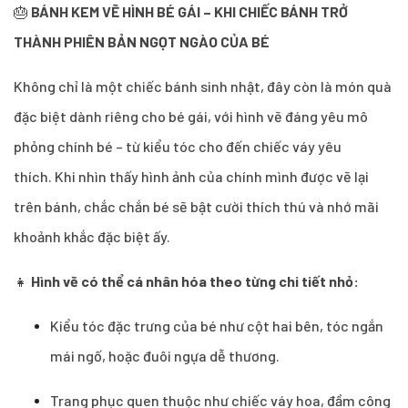
🎂
BÁNH KEM VẼ HÌNH BÉ GÁI – KHI CHIẾC BÁNH TRỞ
THÀNH PHIÊN BẢN NGỌT NGÀO CỦA BÉ
Không chỉ là một chiếc bánh sinh nhật, đây còn là món quà
đặc biệt dành riêng cho bé gái, với hình vẽ đáng yêu mô
phỏng chính bé – từ kiểu tóc cho đến chiếc váy yêu
thích. Khi nhìn thấy hình ảnh của chính mình được vẽ lại
trên bánh, chắc chắn bé sẽ bật cười thích thú và nhớ mãi
khoảnh khắc đặc biệt ấy.
👧
Hình vẽ có thể cá nhân hóa theo từng chi tiết nhỏ:
Kiểu tóc đặc trưng của bé như cột hai bên, tóc ngắn
mái ngố, hoặc đuôi ngựa dễ thương.
Trang phục quen thuộc như chiếc váy hoa, đầm công