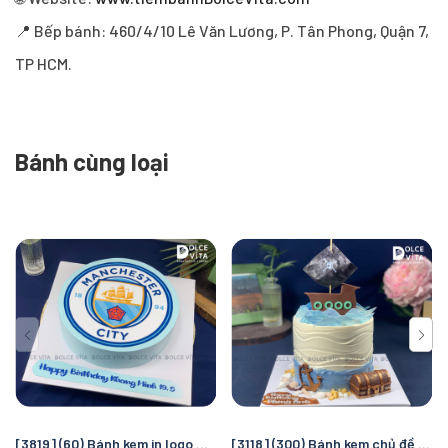
📍 Bếp bánh: 460/4/10 Lê Văn Lương, P. Tân Phong, Quận 7,
TP HCM.
Bánh cùng loại
[3819] (60) Bánh kem in logo Manchester City – Quà tặng sinh nhật hoàn hảo cho fan bóng đá
[3118] (300) Bánh kem chủ đề cướp biển và đại dương – Chuyến truy tìm kho báu kỳ thú cho bé