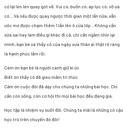
cử lại len lén quay gót về. Vui có, buồn có, áp lực có, vỡ oà
có... Và nếu được quay ngược thời gian một lần nữa, vẫn
ước mơ được chạm thêm 1 lần lên ô cửa lớp .. Không cần
sửa sai hay làm điều gì khác đi cả, chỉ cần ngắm nhìn lại
mình, bạn bè và thầy cô của ngày xưa thân ái thật rõ ràng
là hạnh phúc lắm rồi.
Cám ơn bạn bè là người canh giữ kí ức
Biết ơn thầy cô đã gieo mầm tri thức
Cảm ơn cuộc đời đã dạy cho chúng ta những bài học. Chỉ
cần còn sống, còn cơ hội thì mọi bài học đều đáng giá.
Học tập là nhiệm vụ suốt đời. Chúng ta mãi là những cô cậu
học trò trên chuyến đò đời!