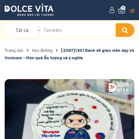
0
Tất cả
Trang chủ
Học đường
[2097] (90) Bánh vẽ giáo viên dạy võ
Vovinam - Món quà Ấn tượng và ý nghĩa