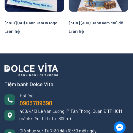
[3819] (60) Bánh kem in logo Manchester City – Quà tặng sinh nhật hoàn hảo cho fan bóng đá
[3118] (300) Bánh kem chủ đề cướp biển và đại dương – Chuyến truy tìm kho báu kỳ thú cho bé
Liên hệ
Liên hệ
Tiệm bánh Dolce Vita
Hotline
0903789390
460/4/10 Lê Văn Lương, P. Tân Phong, Quận 7, TP HCM
(cách siêu thị Lotte 800m)
Giờ phục vụ: Từ 7:30 đến 18:30 mỗi ngày.