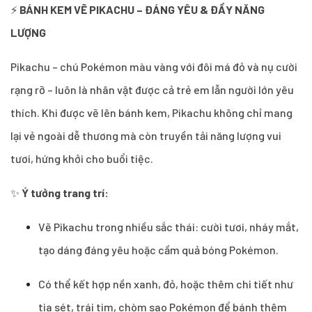
⚡️
BÁNH KEM VẼ PIKACHU – ĐÁNG YÊU & ĐẦY NĂNG
LƯỢNG
Pikachu – chú Pokémon màu vàng với đôi má đỏ và nụ cười
rạng rỡ – luôn là nhân vật được cả trẻ em lẫn người lớn yêu
thích. Khi được vẽ lên bánh kem, Pikachu không chỉ mang
lại vẻ ngoài dễ thương mà còn truyền tải năng lượng vui
tươi, hứng khởi cho buổi tiệc.
✨
Ý tưởng trang trí:
Vẽ Pikachu trong nhiều sắc thái: cười tươi, nháy mắt,
tạo dáng đáng yêu hoặc cầm quả bóng Pokémon.
Có thể kết hợp nền xanh, đỏ, hoặc thêm chi tiết như
tia sét, trái tim, chòm sao Pokémon để bánh thêm