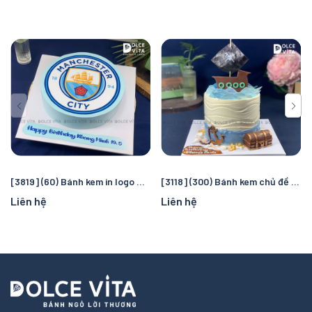
[3819] (60) Bánh kem in logo Manchester City – Quà tặng sinh nhật hoàn hảo cho fan bóng đá
[3118] (300) Bánh kem chủ đề cướp biển và đại dương – Chuyến truy tìm kho báu kỳ thú cho bé
Liên hệ
Liên hệ