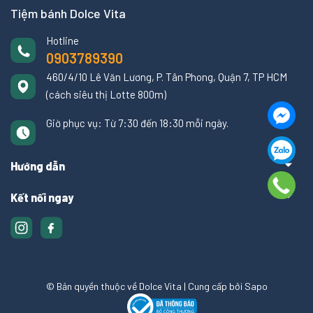
Tiệm bánh Dolce Vita
Hotline
0903789390
460/4/10 Lê Văn Lương, P. Tân Phong, Quận 7, TP HCM
(cách siêu thị Lotte 800m)
Giờ phục vụ: Từ 7:30 đến 18:30 mỗi ngày.
Hướng dẫn
Kết nối ngay
© Bản quyền thuộc về Dolce Vita
|
Cung cấp bởi
Sapo