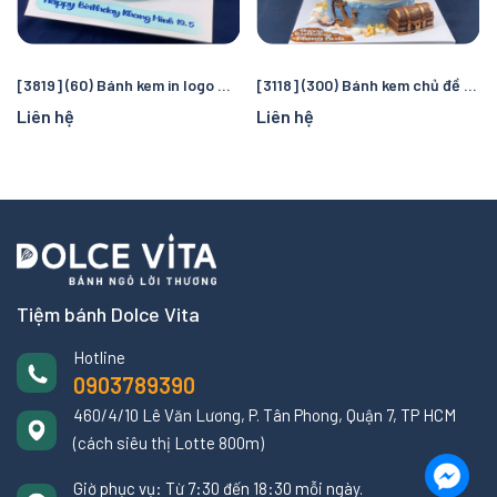
[3819] (60) Bánh kem in logo Manchester City – Quà tặng sinh nhật hoàn hảo cho fan bóng đá
[3118] (300) Bánh kem chủ đề cướp biển và đại dương – Chuyến truy tìm kho báu kỳ thú cho bé
Liên hệ
Liên hệ
Tiệm bánh Dolce Vita
Hotline
0903789390
460/4/10 Lê Văn Lương, P. Tân Phong, Quận 7, TP HCM
(cách siêu thị Lotte 800m)
Giờ phục vụ: Từ 7:30 đến 18:30 mỗi ngày.