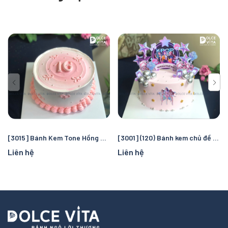
[3015] Bánh Kem Tone Hồng Nữ Tính Ghi Số Tuổi Nổi Bật
[3001] (120) Bánh kem chủ đề Rumi cho fan K-pop
Liên hệ
Liên hệ