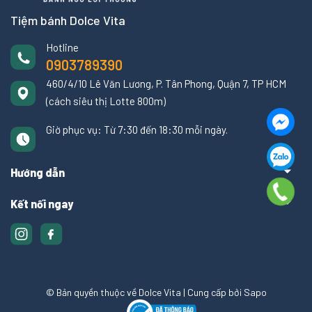
Tiệm bánh Dolce Vita
Hotline
0903789390
460/4/10 Lê Văn Lương, P. Tân Phong, Quận 7, TP HCM
(cách siêu thị Lotte 800m)
Giờ phục vụ: Từ 7:30 đến 18:30 mỗi ngày.
Hướng dẫn
Kết nối ngay
© Bản quyền thuộc về Dolce Vita
|
Cung cấp bởi
Sapo