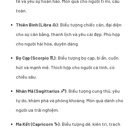
tế và yêu sự hoàn hảo. Món quà cho người tỉ mỉ, cầu
toàn.
Thiên Bình (Libra ♎):
Biểu tượng chiếc cân, đại diện
cho sự cân bằng, thanh lịch và yêu cái đẹp. Phù hợp
cho người hài hòa, duyên dáng.
Bọ Cạp (Scorpio ♏):
Biểu tượng bọ cạp, bí ẩn, cuốn
hút và mạnh mẽ. Thích hợp cho người cá tính, có
chiều sâu.
Nhân Mã (Sagittarius ♐):
Biểu tượng cung thủ, yêu
tự do, khám phá và phóng khoáng. Món quà dành cho
người ưa trải nghiệm.
Ma Kết (Capricorn ♑):
Biểu tượng dê, kiên trì, trách