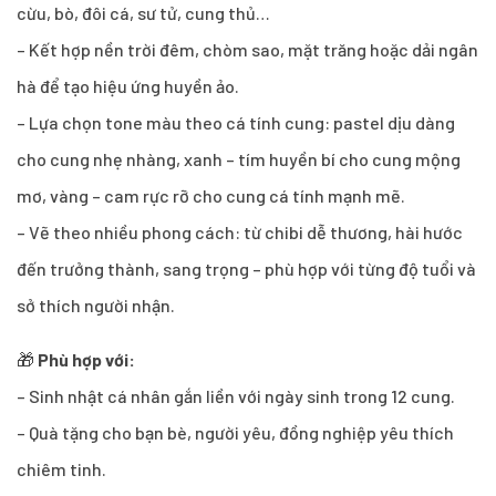
cừu, bò, đôi cá, sư tử, cung thủ…
– Kết hợp nền trời đêm, chòm sao, mặt trăng hoặc dải ngân
hà để tạo hiệu ứng huyền ảo.
– Lựa chọn tone màu theo cá tính cung: pastel dịu dàng
cho cung nhẹ nhàng, xanh – tím huyền bí cho cung mộng
mơ, vàng – cam rực rỡ cho cung cá tính mạnh mẽ.
– Vẽ theo nhiều phong cách: từ chibi dễ thương, hài hước
đến trưởng thành, sang trọng – phù hợp với từng độ tuổi và
sở thích người nhận.
🎁
Phù hợp với:
– Sinh nhật cá nhân gắn liền với ngày sinh trong 12 cung.
– Quà tặng cho bạn bè, người yêu, đồng nghiệp yêu thích
chiêm tinh.