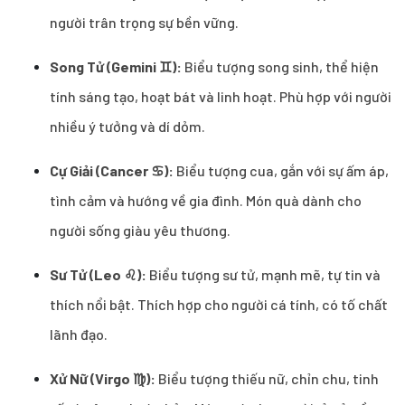
người trân trọng sự bền vững.
Song Tử (Gemini ♊):
Biểu tượng song sinh, thể hiện
tính sáng tạo, hoạt bát và linh hoạt. Phù hợp với người
nhiều ý tưởng và dí dỏm.
Cự Giải (Cancer ♋):
Biểu tượng cua, gắn với sự ấm áp,
tình cảm và hướng về gia đình. Món quà dành cho
người sống giàu yêu thương.
Sư Tử (Leo ♌):
Biểu tượng sư tử, mạnh mẽ, tự tin và
thích nổi bật. Thích hợp cho người cá tính, có tố chất
lãnh đạo.
Xử Nữ (Virgo ♍):
Biểu tượng thiếu nữ, chỉn chu, tinh