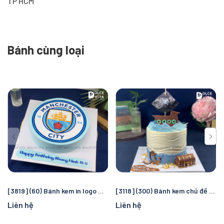
TP HCM
Bánh cùng loại
[3819] (60) Bánh kem in logo Manchester City – Quà tặng sinh nhật hoàn hảo cho fan bóng đá
[3118] (300) Bánh kem chủ đề cướp biển và đại dương – Chuyến truy tìm kho báu kỳ thú cho bé
Liên hệ
Liên hệ