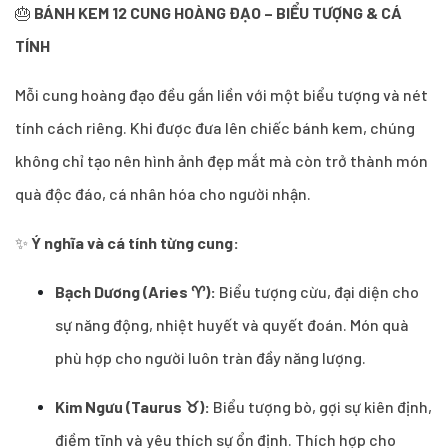
🎂
BÁNH KEM 12 CUNG HOÀNG ĐẠO – BIỂU TƯỢNG & CÁ
TÍNH
Mỗi cung hoàng đạo đều gắn liền với một biểu tượng và nét
tính cách riêng. Khi được đưa lên chiếc bánh kem, chúng
không chỉ tạo nên hình ảnh đẹp mắt mà còn trở thành món
quà độc đáo, cá nhân hóa cho người nhận.
✨
Ý nghĩa và cá tính từng cung:
Bạch Dương (Aries ♈):
Biểu tượng cừu, đại diện cho
sự năng động, nhiệt huyết và quyết đoán. Món quà
phù hợp cho người luôn tràn đầy năng lượng.
Kim Ngưu (Taurus ♉):
Biểu tượng bò, gợi sự kiên định,
điềm tĩnh và yêu thích sự ổn định. Thích hợp cho